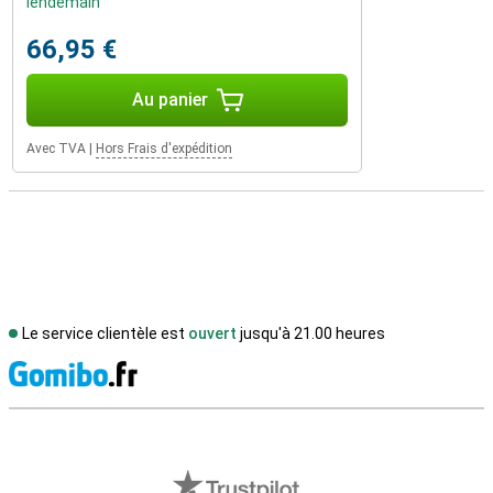
lendemain
66,95 €
Au panier
Avec TVA
|
Hors Frais d'expédition
Le service clientèle est
ouvert
jusqu'à 21.00 heures
M
Avis externes des magasins