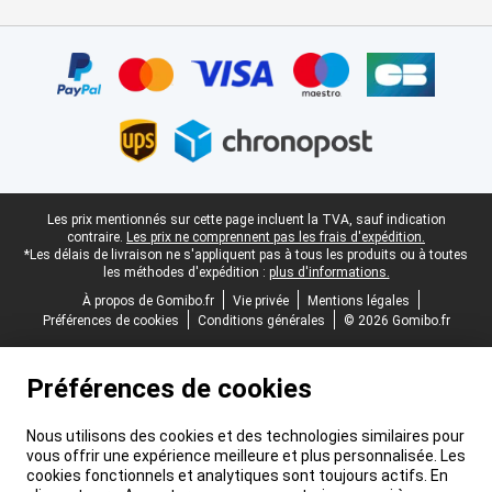
Certificats, methodes de paiement, partenaires de services de livr
Pied-de-page légal
Les prix mentionnés sur cette page incluent la TVA, sauf indication
contraire.
Les prix ne comprennent pas les frais d'expédition.
*Les délais de livraison ne s'appliquent pas à tous les produits ou à toutes
les méthodes d'expédition :
plus d'informations.
À propos de Gomibo.fr
Vie privée
Mentions légales
Préférences de cookies
Conditions générales
© 2026 Gomibo.fr
Préférences de cookies
Nous utilisons des cookies et des technologies similaires pour
vous offrir une expérience meilleure et plus personnalisée. Les
cookies fonctionnels et analytiques sont toujours actifs. En