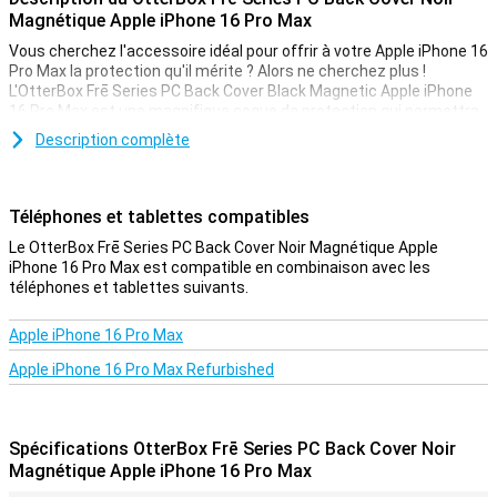
Magnétique Apple iPhone 16 Pro Max
Vous cherchez l'accessoire idéal pour offrir à votre Apple iPhone 16
Pro Max la protection qu'il mérite ? Alors ne cherchez plus !
L'OtterBox Frē Series PC Back Cover Black Magnetic Apple iPhone
16 Pro Max est une magnifique coque de protection qui permettra
à votre téléphone de durer le plus longtemps possible.
Description complète
Cet étui est fabriqué en polycarbonate robuste. Il s'agit d'un type
de plastique très rigide au toucher, ce qui en fait la protection
idéale pour votre Apple iPhone 16 Pro Max. De plus, il protège
Téléphones et tablettes compatibles
également l'avant de votre téléphone grâce à son protecteur
d'écran intégré.
Le OtterBox Frē Series PC Back Cover Noir Magnétique Apple
iPhone 16 Pro Max est compatible en combinaison avec les
Optez pour un étui durable
téléphones et tablettes suivants.
Si vous optez pour la durabilité, c'est que vous souhaitez
évidemment conserver votre téléphone en bon état le plus
Apple iPhone 16 Pro Max
longtemps possible. Vous pouvez le faire avec cet étui durable
Apple iPhone 16 Pro Max Refurbished
fabriqué à partir de matériaux recyclés. Vous faites ainsi coup
double ! Cette OtterBox Frē Series PC Back Cover Black Magnetic
Apple iPhone 16 Pro Max est une coque de couleur noire classique.
Elle confère à votre Apple iPhone 16 Pro Max un aspect luxueux. Elle
Spécifications OtterBox Frē Series PC Back Cover Noir
permet également de bien protéger votre téléphone !
Magnétique Apple iPhone 16 Pro Max