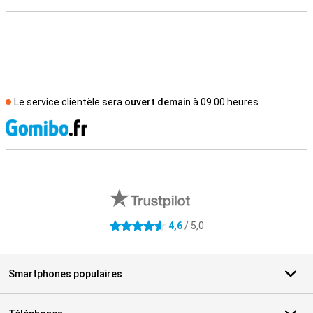
Le service clientèle sera
ouvert demain
à 09.00 heures
M
Avis externes des magasins
4,6
/ 5,0
4.6 étoiles
Smartphones populaires