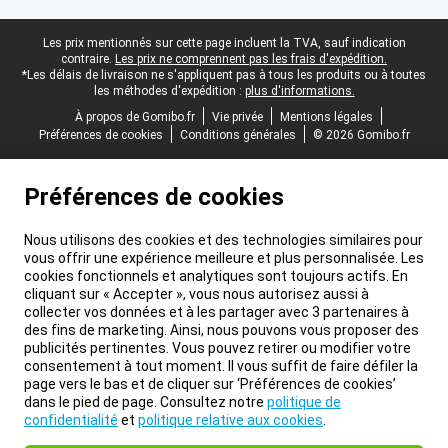
Pied-de-page légal
Les prix mentionnés sur cette page incluent la TVA, sauf indication
contraire.
Les prix ne comprennent pas les frais d'expédition.
*Les délais de livraison ne s'appliquent pas à tous les produits ou à toutes
les méthodes d'expédition :
plus d'informations.
À propos de Gomibo.fr
Vie privée
Mentions légales
Préférences de cookies
Conditions générales
© 2026 Gomibo.fr
Préférences de cookies
Nous utilisons des cookies et des technologies similaires pour
vous offrir une expérience meilleure et plus personnalisée. Les
cookies fonctionnels et analytiques sont toujours actifs. En
cliquant sur « Accepter », vous nous autorisez aussi à
collecter vos données et à les partager avec 3 partenaires à
des fins de marketing. Ainsi, nous pouvons vous proposer des
publicités pertinentes. Vous pouvez retirer ou modifier votre
consentement à tout moment. Il vous suffit de faire défiler la
page vers le bas et de cliquer sur ‘Préférences de cookies’
dans le pied de page. Consultez notre
politique de
confidentialité
et
politique relative aux cookies
.