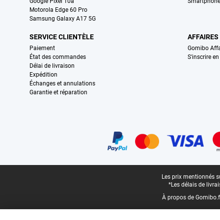
Google Pixel 10a
Smartphone
Motorola Edge 60 Pro
Samsung Galaxy A17 5G
SERVICE CLIENTÈLE
AFFAIRES
Paiement
Gomibo Affa
État des commandes
S'inscrire e
Délai de livraison
Expédition
Échanges et annulations
Garantie et réparation
Certificats, methodes de paiement, partenaires de services de livraiso
Pied-de-page légal
Les prix mentionnés su
*Les délais de livr
À propos de Gomibo.f