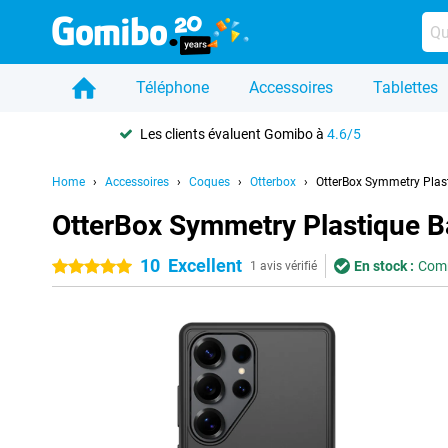
Téléphone
Accessoires
Tablettes
Les clients évaluent Gomibo à
4.6/5
Home
Accessoires
Coques
Otterbox
OtterBox Symmetry Plas
OtterBox Symmetry Plastique B
10
Excellent
En stock :
Comm
5 étoiles
1 avis vérifié