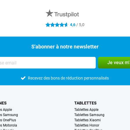
4,6
/ 5,0
4.6 étoiles
S'abonner à notre newsletter
Je veux m
Recevez des bons de réduction personnalisés
NES
TABLETTES
s Apple
Tablettes Apple
es Samsung
Tablettes Samsung
s OnePlus
Tablettes Xiaomi
s Motorola
Tablettes Honor