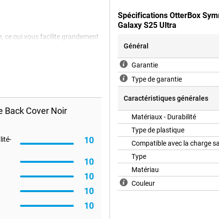
Spécifications OtterBox Sy
Galaxy S25 Ultra
, ce qui vous facilite grandement
harge instantanément lorsque vous
Général
 rapidement et vous n'avez pas à
n déplacement !
Garantie
Type de garantie
s chocs. Il protège votre téléphone
Caractéristiques générales
un confort de transport optimal.
 Back Cover Noir
Matériaux - Durabilité
 lui confère également une bonne
Type de plastique
t les risques de chute de votre
10
ité-
sérénité.
Compatible avec la charge sa
Type
10
Matériau
10
arquablement fin. Il se glisse
Couleur
lace. Son design noir lui confère
10
 les occasions.
10