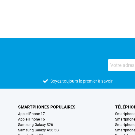
Avis externes des magasins
Soyez toujours le premier à savoir
SMARTPHONES POPULAIRES
TÉLÉPHO
Apple iPhone 17
Smartphone
Apple iPhone 16
Smartphon
Samsung Galaxy S26
Smartphone
Samsung Galaxy A56 5G
Smartphone