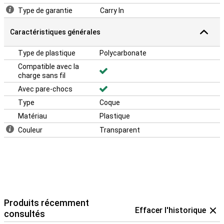
technologie MagSafe d'Apple. L'anneau magnétique à l'intérieur de
Type de garantie
Carry In
l'étui vous permet de connecter facilement et sans fil vos
accessoires à votre iPhone. Vous pouvez ainsi recharger votre
téléphone, par exemple, sans effort !
Caractéristiques générales
Type de plastique
Polycarbonate
Compatible avec la
charge sans fil
Avec pare-chocs
Type
Coque
Matériau
Plastique
Couleur
Transparent
Produits récemment
Effacer l'historique
consultés