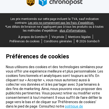
Pied-de-page légal
Les prix mentionnés sur cette page incluent la TVA, sauf indication
contraire.
Les prix ne comprennent pas les frais d'expédition.
*Les délais de livraison ne s'appliquent pas à tous les produits ou à toutes
les méthodes d'expédition :
plus d'informations.
À propos de Gomibo.fr
Vie privée
Mentions légales
Préférences de cookies
Conditions générales
© 2026 Gomibo.fr
Préférences de cookies
Nous utilisons des cookies et des technologies similaires pour
vous offrir une expérience meilleure et plus personnalisée. Les
cookies fonctionnels et analytiques sont toujours actifs. En
cliquant sur « Accepter », vous nous autorisez aussi à
collecter vos données et à les partager avec 3 partenaires à
des fins de marketing. Ainsi, nous pouvons vous proposer des
publicités pertinentes. Vous pouvez retirer ou modifier votre
consentement à tout moment. Il vous suffit de faire défiler la
page vers le bas et de cliquer sur ‘Préférences de cookies’
dans le pied de page. Consultez notre
politique de