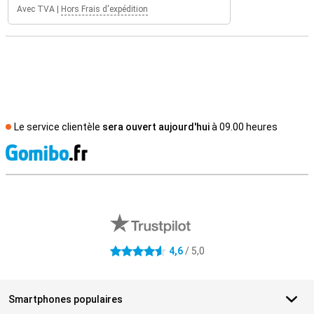
Avec TVA
|
Hors Frais d'expédition
Le service clientèle
sera ouvert aujourd'hui
à 09.00 heures
M
Avis externes des magasins
4,6
/ 5,0
4.6 étoiles
Smartphones populaires