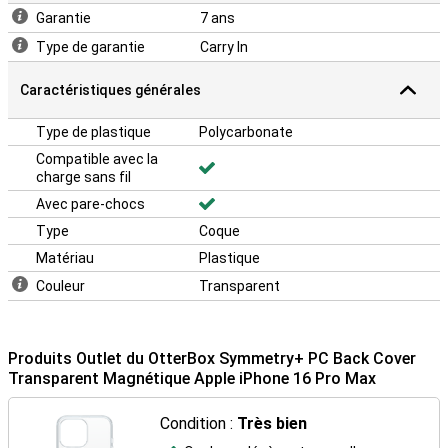
technologie MagSafe d'Apple. L'anneau magnétique à l'intérieur de
Garantie
7 ans
l'étui vous permet de connecter facilement et sans fil vos
Type de garantie
Carry In
accessoires à votre iPhone. Vous pouvez ainsi recharger votre
téléphone, par exemple, sans effort !
Caractéristiques générales
Type de plastique
Polycarbonate
Compatible avec la
charge sans fil
Avec pare-chocs
Type
Coque
Matériau
Plastique
Couleur
Transparent
Produits Outlet du OtterBox Symmetry+ PC Back Cover
Transparent Magnétique Apple iPhone 16 Pro Max
Condition :
Très bien