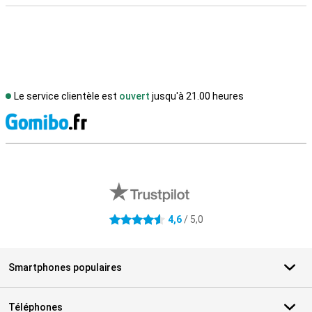
Le service clientèle est
ouvert
jusqu'à 21.00 heures
M
Avis externes des magasins
4,6
/ 5,0
4.6 étoiles
Smartphones populaires
Téléphones