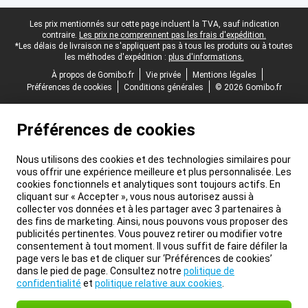
Pied-de-page légal
Les prix mentionnés sur cette page incluent la TVA, sauf indication
contraire.
Les prix ne comprennent pas les frais d'expédition.
*Les délais de livraison ne s'appliquent pas à tous les produits ou à toutes
les méthodes d'expédition :
plus d'informations.
À propos de Gomibo.fr
Vie privée
Mentions légales
Préférences de cookies
Conditions générales
© 2026 Gomibo.fr
Préférences de cookies
Nous utilisons des cookies et des technologies similaires pour
vous offrir une expérience meilleure et plus personnalisée. Les
cookies fonctionnels et analytiques sont toujours actifs. En
cliquant sur « Accepter », vous nous autorisez aussi à
collecter vos données et à les partager avec 3 partenaires à
des fins de marketing. Ainsi, nous pouvons vous proposer des
publicités pertinentes. Vous pouvez retirer ou modifier votre
consentement à tout moment. Il vous suffit de faire défiler la
page vers le bas et de cliquer sur ‘Préférences de cookies’
dans le pied de page. Consultez notre
politique de
confidentialité
et
politique relative aux cookies
.