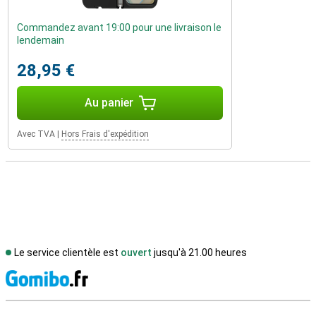
Commandez avant 19:00 pour une livraison le
lendemain
28,95 €
Au panier
Avec TVA
|
Hors Frais d'expédition
Le service clientèle est
ouvert
jusqu'à 21.00 heures
M