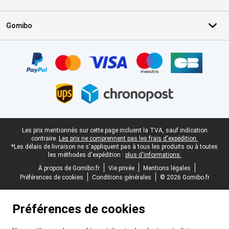
Gomibo
Certificats, methodes de paiement, partenaires de services de livr
Pied-de-page légal
Les prix mentionnés sur cette page incluent la TVA, sauf indication
contraire.
Les prix ne comprennent pas les frais d'expédition.
*Les délais de livraison ne s'appliquent pas à tous les produits ou à toutes
les méthodes d'expédition :
plus d'informations.
À propos de Gomibo.fr
Vie privée
Mentions légales
Préférences de cookies
Conditions générales
© 2026 Gomibo.fr
Préférences de cookies