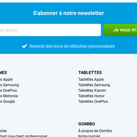
S'abonner à notre newsletter
Je veux m
Recevez des bons de réduction personnalisés
NES
TABLETTES
s Apple
Tablettes Apple
es Samsung
Tablettes Samsung
s OnePlus
Tablettes Xiaomi
s Motorola
Tablettes Honor
s Google
Tablettes OnePlus
GOMIBO
ires
À propos de Gomibo
n tant que client professionnel
Notre logiciel