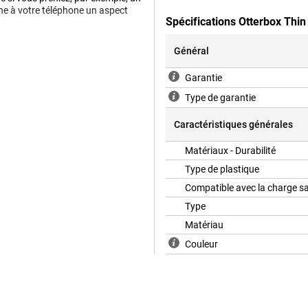
onne à votre téléphone un aspect
Spécifications Otterbox Thi
Général
terbox. C'est pourquoi ils testent
Garantie
entaire que l'étui obtient après une
passé le test MIL-STD standard, ce
Type de garantie
ance aux chutes. Vous pouvez donc
t aux chocs.
Caractéristiques générales
Matériaux - Durabilité
Type de plastique
Compatible avec la charge sa
Type
Matériau
Couleur