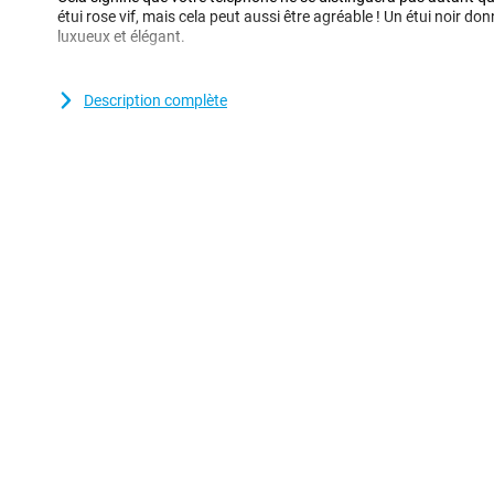
étui rose vif, mais cela peut aussi être agréable ! Un étui noir d
luxueux et élégant.
Testé selon le protocole Drop+.
Description complète
Otterbox veut que votre téléphone soit prêt à tout avec un étui Ot
leurs étuis à l'aide du protocole Drop+, une certification supplém
série de tests de chute en plus de la norme militaire. Cet étui a 
qui signifie qu'il a été soumis à 26 chutes pour tester sa résist
être sûr que votre téléphone est vraiment résistant aux chutes e