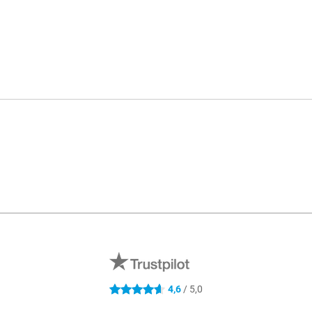
Mé
4,6
/ 5,0
4.6 étoiles