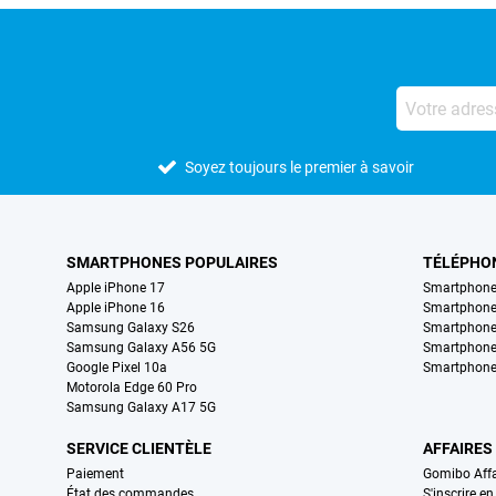
Soyez toujours le premier à savoir
SMARTPHONES POPULAIRES
TÉLÉPHO
Apple iPhone 17
Smartphone
Apple iPhone 16
Smartphon
Samsung Galaxy S26
Smartphone
Samsung Galaxy A56 5G
Smartphone
Google Pixel 10a
Smartphone
Motorola Edge 60 Pro
Samsung Galaxy A17 5G
SERVICE CLIENTÈLE
AFFAIRES
Paiement
Gomibo Affa
État des commandes
S'inscrire e