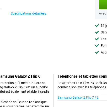
Spécifications détaillées
Avec
31 j
Serv
Les 
Fon
Acti
Samsung Galaxy Z Flip 6
Téléphones et tablettes com
rotection qu'il mérite ? Alors ne
Le Otterbox Thin Flex PC Back Co
g Galaxy Z Flip 6 est un superbe
combinaison avec les téléphones e
ui est également pliable, il se plie
Samsung Galaxy Z Flip 7 FE
6 est de couleur noire classique.
e si vous preniez, par exemple, un