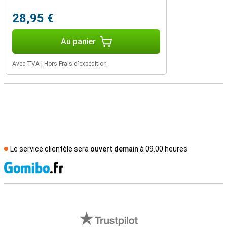
28,95 €
Au panier
Avec TVA
|
Hors Frais d'expédition
Le service clientèle sera
ouvert demain
à 09.00 heures
M
Avis externes des magasins