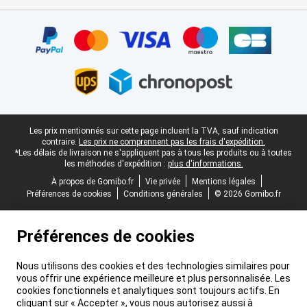
Certificats, methodes de paiement, partenaires de services de livr
Pied-de-page légal
Les prix mentionnés sur cette page incluent la TVA, sauf indication
contraire.
Les prix ne comprennent pas les frais d'expédition.
*Les délais de livraison ne s'appliquent pas à tous les produits ou à toutes
les méthodes d'expédition :
plus d'informations.
À propos de Gomibo.fr
Vie privée
Mentions légales
Préférences de cookies
Conditions générales
© 2026 Gomibo.fr
Préférences de cookies
Nous utilisons des cookies et des technologies similaires pour
vous offrir une expérience meilleure et plus personnalisée. Les
cookies fonctionnels et analytiques sont toujours actifs. En
cliquant sur « Accepter », vous nous autorisez aussi à