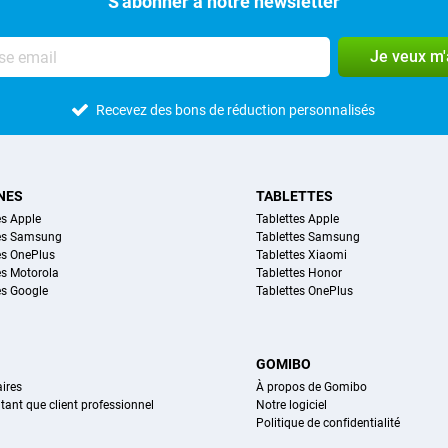
S'abonner à notre newsletter
Je veux m
Recevez des bons de réduction personnalisés
NES
TABLETTES
s Apple
Tablettes Apple
es Samsung
Tablettes Samsung
s OnePlus
Tablettes Xiaomi
s Motorola
Tablettes Honor
s Google
Tablettes OnePlus
GOMIBO
ires
À propos de Gomibo
n tant que client professionnel
Notre logiciel
Politique de confidentialité