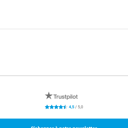
Mé
4,5
/ 5,0
4.5 étoiles