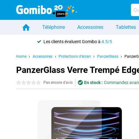
Téléphone
Accessoires
Tablettes
Les clients évaluent Gomibo à
4.5/5
Home
Accessoires
Protections d'écran
PanzerGlass
PanzerGl
PanzerGlass Verre Trempé Edge
En stock :
Commandez avant 1
0 étoiles
Pas encore d'avis