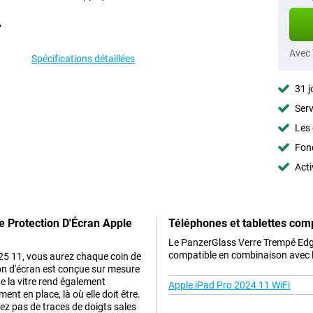
Avec
Spécifications détaillées
31 j
Serv
Les 
Fon
Acti
 Protection D'Écran Apple
Téléphones et tablettes com
Le PanzerGlass Verre Trempé Edg
compatible en combinaison avec le
25 11, vous aurez chaque coin de
tion d'écran est conçue sur mesure
e la vitre rend également
Apple iPad Pro 2024 11 WiFi
ment en place, là où elle doit être.
ez pas de traces de doigts sales