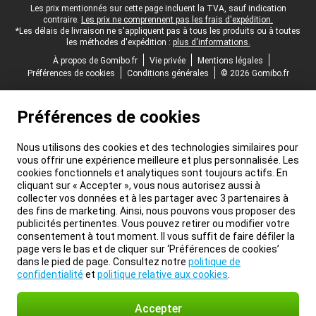
Pied-de-page légal
Les prix mentionnés sur cette page incluent la TVA, sauf indication
contraire.
Les prix ne comprennent pas les frais d'expédition.
*Les délais de livraison ne s'appliquent pas à tous les produits ou à toutes
les méthodes d'expédition :
plus d'informations.
À propos de Gomibo.fr
Vie privée
Mentions légales
Préférences de cookies
Conditions générales
© 2026 Gomibo.fr
Préférences de cookies
Nous utilisons des cookies et des technologies similaires pour
vous offrir une expérience meilleure et plus personnalisée. Les
cookies fonctionnels et analytiques sont toujours actifs. En
cliquant sur « Accepter », vous nous autorisez aussi à
collecter vos données et à les partager avec 3 partenaires à
des fins de marketing. Ainsi, nous pouvons vous proposer des
publicités pertinentes. Vous pouvez retirer ou modifier votre
consentement à tout moment. Il vous suffit de faire défiler la
page vers le bas et de cliquer sur ‘Préférences de cookies’
dans le pied de page. Consultez notre
politique de
confidentialité
et
politique relative aux cookies
.
Accepter