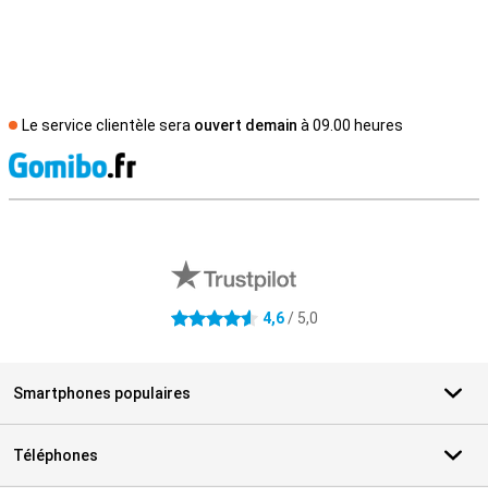
Le service clientèle sera
ouvert demain
à 09.00 heures
M
Avis externes des magasins
4,6
/ 5,0
4.6 étoiles
Smartphones populaires
Téléphones