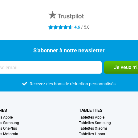
4,6
/ 5,0
4.6 étoiles
S'abonner à notre newsletter
Je veux m
Recevez des bons de réduction personnalisés
NES
TABLETTES
s Apple
Tablettes Apple
es Samsung
Tablettes Samsung
s OnePlus
Tablettes Xiaomi
s Motorola
Tablettes Honor