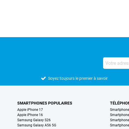
Avis externes des magasins
Soyez toujours le premier à savoir
SMARTPHONES POPULAIRES
TÉLÉPHO
Apple iPhone 17
Smartphone
Apple iPhone 16
Smartphon
Samsung Galaxy S26
Smartphone
Samsung Galaxy A56 5G
Smartphone