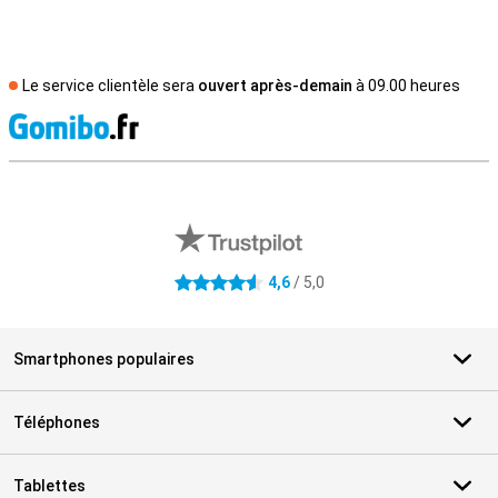
Le service clientèle sera
ouvert après-demain
à 09.00 heures
M
Avis externes des magasins
4,6
/ 5,0
4.6 étoiles
Smartphones populaires
Téléphones
Tablettes