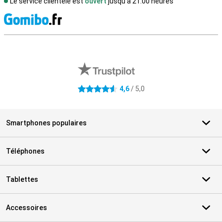
Le service clientèle est
ouvert
jusqu'à 21.00 heures
M
Avis externes des magasins
4,6
/ 5,0
4.6 étoiles
Smartphones populaires
Téléphones
Tablettes
Accessoires