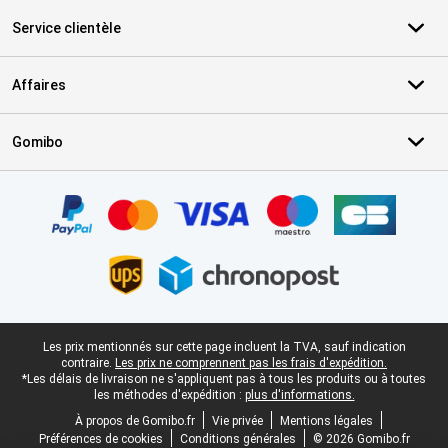
Service clientèle
Affaires
Gomibo
Certificats, methodes de paiement, partenaires de services de livr
Pied-de-page légal
Les prix mentionnés sur cette page incluent la TVA, sauf indication
contraire.
Les prix ne comprennent pas les frais d'expédition.
*Les délais de livraison ne s'appliquent pas à tous les produits ou à toutes
les méthodes d'expédition :
plus d'informations.
À propos de Gomibo.fr
Vie privée
Mentions légales
Préférences de cookies
Conditions générales
© 2026 Gomibo.fr