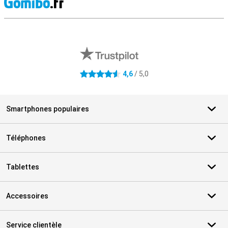
M
Avis externes des magasins
4,6
/ 5,0
4.6 étoiles
Smartphones populaires
Téléphones
Tablettes
Accessoires
Service clientèle