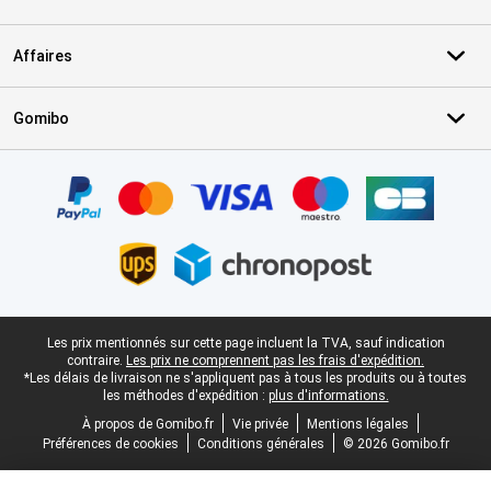
Affaires
Gomibo
Certificats, methodes de paiement, partenaires de services de livr
Pied-de-page légal
Les prix mentionnés sur cette page incluent la TVA, sauf indication
contraire.
Les prix ne comprennent pas les frais d'expédition.
*Les délais de livraison ne s'appliquent pas à tous les produits ou à toutes
les méthodes d'expédition :
plus d'informations.
À propos de Gomibo.fr
Vie privée
Mentions légales
Préférences de cookies
Conditions générales
© 2026 Gomibo.fr