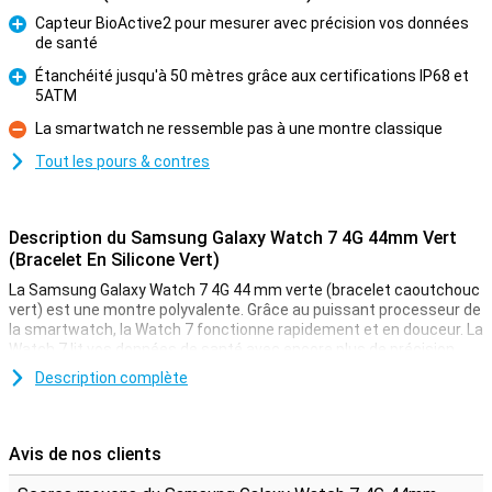
Capteur BioActive2 pour mesurer avec précision vos données
de santé
Pour
Étanchéité jusqu'à 50 mètres grâce aux certifications IP68 et
5ATM
Pour
La smartwatch ne ressemble pas à une montre classique
Contre
Tout les pours & contres
Description du Samsung Galaxy Watch 7 4G 44mm Vert
(Bracelet En Silicone Vert)
La Samsung Galaxy Watch 7 4G 44 mm verte (bracelet caoutchouc
vert) est une montre polyvalente. Grâce au puissant processeur de
la smartwatch, la Watch 7 fonctionne rapidement et en douceur. La
Watch 7 lit vos données de santé avec encore plus de précision
grâce au capteur BioActive intégré2. Les outils Galaxy AI intégrés
Description complète
vous aident à faire du sport et grâce à la certification ATM 5 et au
double système GPS, la smartwatch est tout à fait adaptée à une
utilisation en extérieur. Outre toutes ses fonctionnalités, la
Samsung Galaxy Watch 7 est également sûre, notamment grâce à
Avis de nos clients
sa fonction SOS.