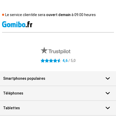
Le service clientèle sera
ouvert demain
à 09.00 heures
M
Avis externes des magasins
4,6
/ 5,0
4.6 étoiles
Smartphones populaires
Téléphones
Tablettes