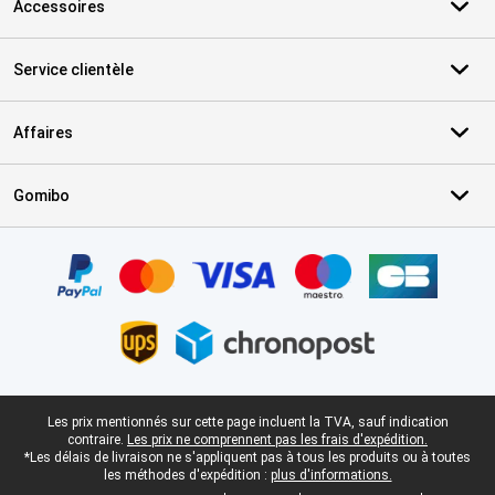
Accessoires
Service clientèle
Affaires
Gomibo
Certificats, methodes de paiement, partenaires de services de livr
Pied-de-page légal
Les prix mentionnés sur cette page incluent la TVA, sauf indication
contraire.
Les prix ne comprennent pas les frais d'expédition.
*Les délais de livraison ne s'appliquent pas à tous les produits ou à toutes
les méthodes d'expédition :
plus d'informations.