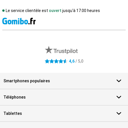
Le service clientèle est
ouvert
jusqu'à 17.00 heures
M
Avis externes des magasins
4,6
/ 5,0
4.6 étoiles
Smartphones populaires
Téléphones
Tablettes