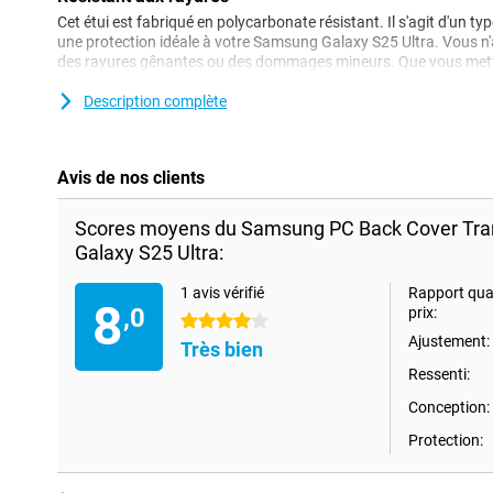
Cet étui est fabriqué en polycarbonate résistant. Il s'agit d'un typ
une protection idéale à votre Samsung Galaxy S25 Ultra. Vous n
des rayures gênantes ou des dommages mineurs. Que vous metti
sac avec vos clés ou que vous le fassiez tomber accidentellement,
Description complète
Avis de nos clients
Scores moyens du Samsung PC Back Cover Tr
Galaxy S25 Ultra:
1 avis vérifié
Rapport qual
8
,0
prix:
4 étoiles
Ajustement:
Très bien
Ressenti:
Conception:
Protection: