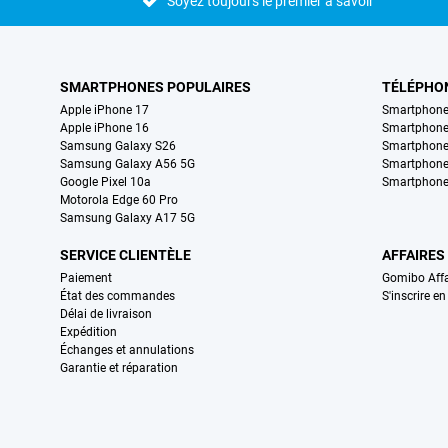
Soyez toujours le premier à savoir
SMARTPHONES POPULAIRES
TÉLÉPHO
Apple iPhone 17
Smartphone
Apple iPhone 16
Smartphon
Samsung Galaxy S26
Smartphone
Samsung Galaxy A56 5G
Smartphone
Google Pixel 10a
Smartphone
Motorola Edge 60 Pro
Samsung Galaxy A17 5G
SERVICE CLIENTÈLE
AFFAIRES
Paiement
Gomibo Affa
État des commandes
S'inscrire e
Délai de livraison
Expédition
Échanges et annulations
Garantie et réparation
Certificats, methodes de paiement, partenaires de services de livraiso