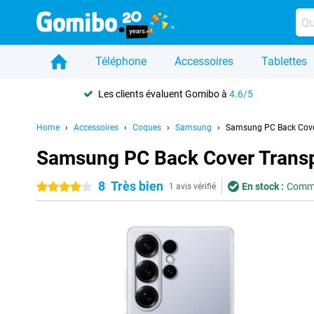
Téléphone
Accessoires
Tablettes
Les clients évaluent Gomibo à
4.6/5
Home
Accessoires
Coques
Samsung
Samsung PC Back Cove
Samsung PC Back Cover Transp
8
Très bien
En stock :
Comma
4 étoiles
1 avis vérifié