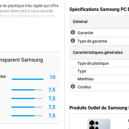
e de plastique très rigide qui offre
Spécifications Samsung PC 
'aurez donc pas à vous soucier
ez votre téléphone dans votre
 cet étui peut tout supporter.
Général
Garantie
Type de garantie
Caractéristiques générales
ansparent Samsung
Type de plastique
Type
10
ité-
Matériau
Couleur
7,5
7,5
7,5
Produits Outlet du Samsung
7,5