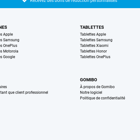
Recevez des bons de réduction personnalisés
NES
TABLETTES
s Apple
Tablettes Apple
es Samsung
Tablettes Samsung
s OnePlus
Tablettes Xiaomi
s Motorola
Tablettes Honor
s Google
Tablettes OnePlus
GOMIBO
ires
À propos de Gomibo
n tant que client professionnel
Notre logiciel
Politique de confidentialité
n