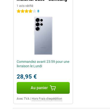
1 avis vérifié
8
4 étoiles
Commandez avant 23:59 pour une
livraison le Lundi
28,95 €
Au panier
Avec TVA
|
Hors Frais d'expédition