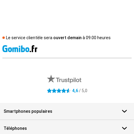
Le service clientèle sera
ouvert demain
à 09.00 heures
M
Avis externes des magasins
4,6
/ 5,0
4.6 étoiles
Smartphones populaires
Téléphones