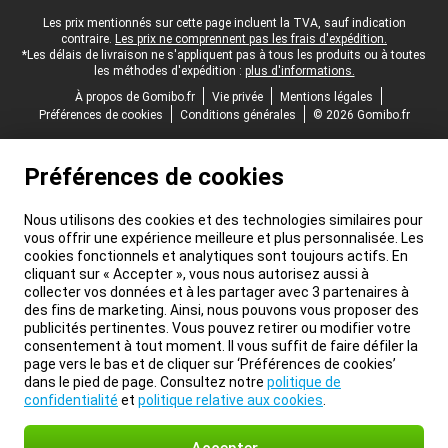
Pied-de-page légal
Les prix mentionnés sur cette page incluent la TVA, sauf indication
contraire.
Les prix ne comprennent pas les frais d'expédition.
*Les délais de livraison ne s'appliquent pas à tous les produits ou à toutes
les méthodes d'expédition :
plus d'informations.
À propos de Gomibo.fr
Vie privée
Mentions légales
Préférences de cookies
Conditions générales
© 2026 Gomibo.fr
Préférences de cookies
Nous utilisons des cookies et des technologies similaires pour
vous offrir une expérience meilleure et plus personnalisée. Les
cookies fonctionnels et analytiques sont toujours actifs. En
cliquant sur « Accepter », vous nous autorisez aussi à
collecter vos données et à les partager avec 3 partenaires à
des fins de marketing. Ainsi, nous pouvons vous proposer des
publicités pertinentes. Vous pouvez retirer ou modifier votre
consentement à tout moment. Il vous suffit de faire défiler la
page vers le bas et de cliquer sur ‘Préférences de cookies’
dans le pied de page. Consultez notre
politique de
confidentialité
et
politique relative aux cookies
.