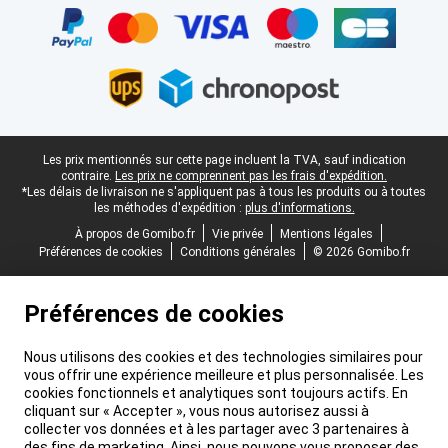
Pied-de-page légal
Les prix mentionnés sur cette page incluent la TVA, sauf indication
contraire.
Les prix ne comprennent pas les frais d'expédition.
*Les délais de livraison ne s'appliquent pas à tous les produits ou à toutes
les méthodes d'expédition :
plus d'informations.
À propos de Gomibo.fr
Vie privée
Mentions légales
Préférences de cookies
Conditions générales
© 2026 Gomibo.fr
Préférences de cookies
Nous utilisons des cookies et des technologies similaires pour
vous offrir une expérience meilleure et plus personnalisée. Les
cookies fonctionnels et analytiques sont toujours actifs. En
cliquant sur « Accepter », vous nous autorisez aussi à
collecter vos données et à les partager avec 3 partenaires à
des fins de marketing. Ainsi, nous pouvons vous proposer des