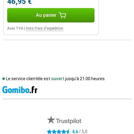
46,95 €
Au panier
Avec TVA
|
Hors Frais d'expédition
Le service clientèle est
ouvert
jusqu'à 21.00 heures
M
Avis externes des magasins
4,6
/ 5,0
4.6 étoiles