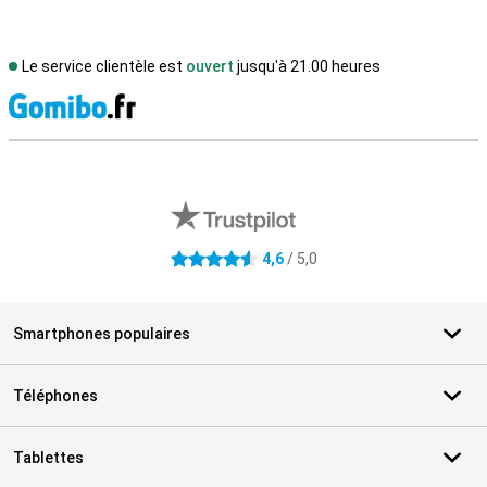
Le service clientèle est
ouvert
jusqu'à 21.00 heures
M
Avis externes des magasins
4,6
/ 5,0
4.6 étoiles
Smartphones populaires
Téléphones
Tablettes