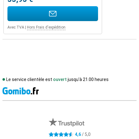
Avec TVA
|
Hors Frais d'expédition
Le service clientèle est
ouvert
jusqu'à 21.00 heures
M
Avis externes des magasins
4,6
/ 5,0
4.6 étoiles