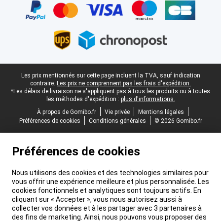
Pied-de-page légal
Les prix mentionnés sur cette page incluent la TVA, sauf indication
contraire.
Les prix ne comprennent pas les frais d'expédition.
*Les délais de livraison ne s'appliquent pas à tous les produits ou à toutes
les méthodes d'expédition :
plus d'informations.
À propos de Gomibo.fr
Vie privée
Mentions légales
Préférences de cookies
Conditions générales
© 2026 Gomibo.fr
Préférences de cookies
Nous utilisons des cookies et des technologies similaires pour
vous offrir une expérience meilleure et plus personnalisée. Les
cookies fonctionnels et analytiques sont toujours actifs. En
cliquant sur « Accepter », vous nous autorisez aussi à
collecter vos données et à les partager avec 3 partenaires à
des fins de marketing. Ainsi, nous pouvons vous proposer des