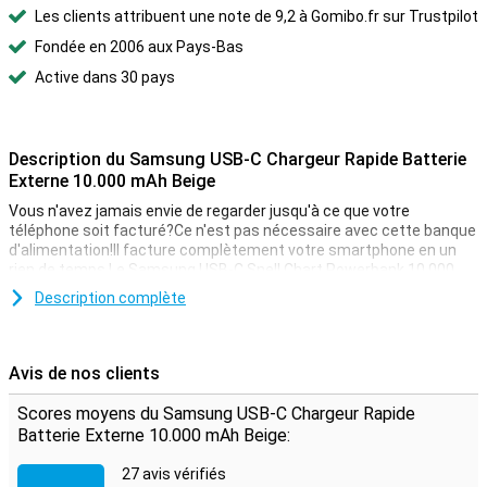
Les clients attribuent une note de 9,2 à Gomibo.fr sur Trustpilot
Fondée en 2006 aux Pays-Bas
Active dans 30 pays
Description du Samsung USB-C Chargeur Rapide Batterie
Externe 10.000 mAh Beige
Vous n'avez jamais envie de regarder jusqu'à ce que votre
téléphone soit facturé?Ce n'est pas nécessaire avec cette banque
d'alimentation!Il facture complètement votre smartphone en un
rien de temps.Le Samsung USB-C Snell Chart Powerbank 10 000
MAH Beige a une grande capacité de batterie, vous pouvez donc
Description complète
charger votre téléphone plusieurs fois.Charger votre tablette n'est
pas non plus un problème!
Avis de nos clients
2 dispositifs de charge en même temps
La banque d'alimentation de 2 ports USB.Cela vous permet de
Scores moyens du Samsung USB-C Chargeur Rapide
charger 2 appareils en même temps.
Batterie Externe 10.000 mAh Beige:
27 avis vérifiés