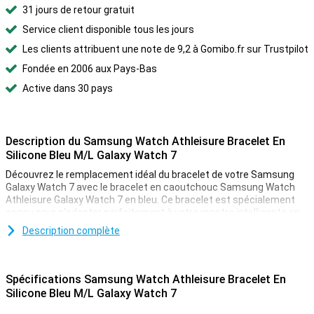
31 jours de retour gratuit
Service client disponible tous les jours
Les clients attribuent une note de 9,2 à Gomibo.fr sur Trustpilot
Fondée en 2006 aux Pays-Bas
Active dans 30 pays
Description du Samsung Watch Athleisure Bracelet En
Silicone Bleu M/L Galaxy Watch 7
Découvrez le remplacement idéal du bracelet de votre Samsung
Galaxy Watch 7 avec le bracelet en caoutchouc Samsung Watch
Athleisure Galaxy Watch 7 en bleu. Ce bracelet est spécialement
conçu pour s'adapter parfaitement à votre montre intelligente en
termes de style et de fonctionnalité. Le matériau souple en
Description complète
caoutchouc garantit le confort du bracelet tout au long de la
journée, que vous fassiez du sport, travailliez ou vous détendiez.
Spécifications Samsung Watch Athleisure Bracelet En
Élégant et polyvalent
Silicone Bleu M/L Galaxy Watch 7
Vous souhaitez personnaliser votre montre selon votre propre
style ? Le bracelet Samsung Watch Athleisure Rubber Band Blue