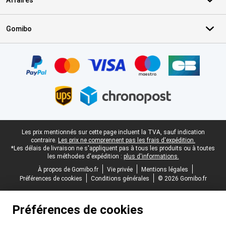
Affaires
Gomibo
Certificats, methodes de paiement, partenaires de services de livr
Pied-de-page légal
Les prix mentionnés sur cette page incluent la TVA, sauf indication
contraire.
Les prix ne comprennent pas les frais d'expédition.
*Les délais de livraison ne s'appliquent pas à tous les produits ou à toutes
les méthodes d'expédition :
plus d'informations.
À propos de Gomibo.fr
Vie privée
Mentions légales
Préférences de cookies
Conditions générales
© 2026 Gomibo.fr
Préférences de cookies