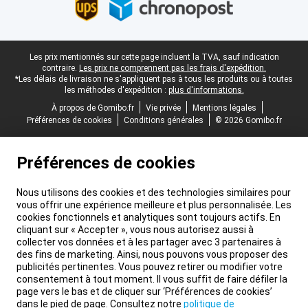
Pied-de-page légal
Les prix mentionnés sur cette page incluent la TVA, sauf indication
contraire.
Les prix ne comprennent pas les frais d'expédition.
*Les délais de livraison ne s'appliquent pas à tous les produits ou à toutes
les méthodes d'expédition :
plus d'informations.
À propos de Gomibo.fr
Vie privée
Mentions légales
Préférences de cookies
Conditions générales
© 2026 Gomibo.fr
Préférences de cookies
Nous utilisons des cookies et des technologies similaires pour
vous offrir une expérience meilleure et plus personnalisée. Les
cookies fonctionnels et analytiques sont toujours actifs. En
cliquant sur « Accepter », vous nous autorisez aussi à
collecter vos données et à les partager avec 3 partenaires à
des fins de marketing. Ainsi, nous pouvons vous proposer des
publicités pertinentes. Vous pouvez retirer ou modifier votre
consentement à tout moment. Il vous suffit de faire défiler la
page vers le bas et de cliquer sur ‘Préférences de cookies’
dans le pied de page. Consultez notre
politique de