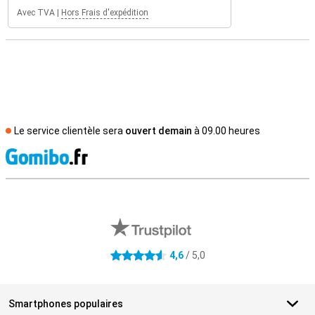
Avec TVA
|
Hors Frais d'expédition
Le service clientèle sera
ouvert demain
à 09.00 heures
M
Avis externes des magasins
4,6
/ 5,0
4.6 étoiles
Smartphones populaires