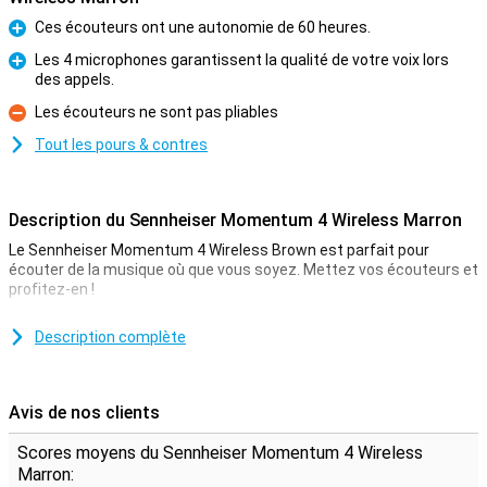
Ces écouteurs ont une autonomie de 60 heures.
Pour
Les 4 microphones garantissent la qualité de votre voix lors
des appels.
Pour
Les écouteurs ne sont pas pliables
Contre
Tout les pours & contres
Description du Sennheiser Momentum 4 Wireless Marron
Le Sennheiser Momentum 4 Wireless Brown est parfait pour
écouter de la musique où que vous soyez. Mettez vos écouteurs et
profitez-en !
Si vous avez de nombreux appareils androïdes chez vous, il y a de
fortes chances qu'il y ait parmi eux quelque chose doté d'une
Description complète
connexion USB-C. Vous pourrez alors facilement recharger ce
casque avec le même câble.
Avis de nos clients
Les écouteurs Sennheiser Momentum 4 Wireless Brown
sont dotés d'un système de réduction active du bruit.
Scores moyens du Sennheiser Momentum 4 Wireless
Comme ce casque est équipé d'un système de réduction active du
Marron: