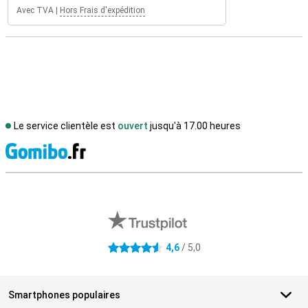
Avec TVA
|
Hors Frais d'expédition
Le service clientèle est
ouvert
jusqu'à 17.00 heures
M
Avis externes des magasins
4,6
/ 5,0
4.6 étoiles
Smartphones populaires