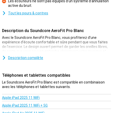
Les écouteurs ne sont pas équipés d'un système d'annulation
active du bruit.
Contre
Tout les pours & contres
Description du Soundcore AeroFit Pro Blanc
Avec le Soundcore AeroFit Pro Blanc, vous profiterez d'une
expérience d'écoute confortable et sûre pendant que vous faites
de l'exercice. Le design ouvert permet de garder les oreilles libres,
de sorte que vous pouvez entendre clairement votre musique et
votre environnement. Les crochets d'oreille flexibles et le tour de
Description complète
cou détachable garantissent un maintien stable, même pendant
les séances d'entraînement intenses. De plus, les écouteurs sont
résistants à l'eau IPX5, ce qui les rend résistants à la sueur et à la
pluie.
Téléphones et tablettes compatibles
Le Soundcore AeroFit Pro Blanc est compatible en combinaison
Oreille ouverte
avec les téléphones et tablettes suivants.
La conception ouverte de l'AeroFit Pro garantit que votre canal
auditif reste libre. Cela vous permet d'entendre clairement votre
Apple iPad 2025 11 WiFi
musique et les sons ambiants pendant l'exercice, ce qui contribue
à votre sécurité, en particulier lors d'activités de plein air telles que
Apple iPad 2025 11 WiFi + 5G
la course à pied. Le tour de cou détachable et réglable offre une