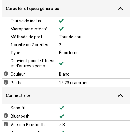
du vent, l'AeroFit Pro offre une qualité d'appel claire, même dans les
environnements bruyants. Ces écouteurs conviennent donc non
Caractéristiques générales
seulement pour la musique, mais aussi pour les appels mains libres
lorsque vous faites de l'exercice ou que vous êtes en déplacement.
Étui rigide inclus
Microphone intégré
Méthode de port
Tour de cou
1 oreille ou 2 oreilles
2
Type
Écouteurs
Convient pour le fitness
et d'autres sports
Couleur
Blanc
Poids
12.23 grammes
Connectivité
Sans fil
Bluetooth
Version Bluetooth
5.3