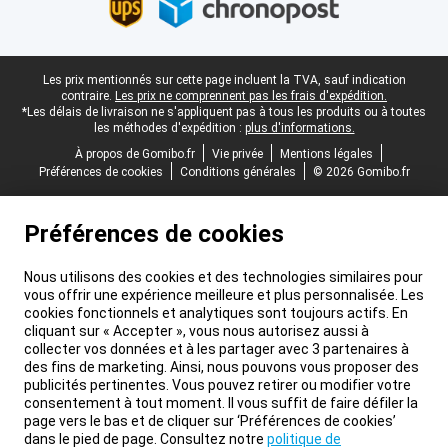
Pied-de-page légal
Les prix mentionnés sur cette page incluent la TVA, sauf indication
contraire.
Les prix ne comprennent pas les frais d'expédition.
*Les délais de livraison ne s'appliquent pas à tous les produits ou à toutes
les méthodes d'expédition :
plus d'informations.
À propos de Gomibo.fr
Vie privée
Mentions légales
Préférences de cookies
Conditions générales
© 2026 Gomibo.fr
Préférences de cookies
Nous utilisons des cookies et des technologies similaires pour
vous offrir une expérience meilleure et plus personnalisée. Les
cookies fonctionnels et analytiques sont toujours actifs. En
cliquant sur « Accepter », vous nous autorisez aussi à
collecter vos données et à les partager avec 3 partenaires à
des fins de marketing. Ainsi, nous pouvons vous proposer des
publicités pertinentes. Vous pouvez retirer ou modifier votre
consentement à tout moment. Il vous suffit de faire défiler la
page vers le bas et de cliquer sur ‘Préférences de cookies’
dans le pied de page. Consultez notre
politique de