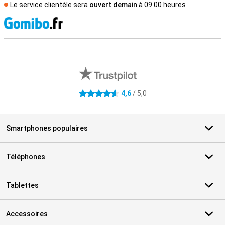
Le service clientèle sera
ouvert demain
à 09.00 heures
M
Avis externes des magasins
4,6
/ 5,0
4.6 étoiles
Smartphones populaires
Téléphones
Tablettes
Accessoires