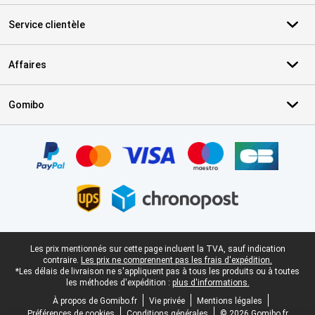
Service clientèle
Affaires
Gomibo
Certificats, methodes de paiement, partenaires de services de livr
Pied-de-page légal
Les prix mentionnés sur cette page incluent la TVA, sauf indication
contraire.
Les prix ne comprennent pas les frais d'expédition.
*Les délais de livraison ne s'appliquent pas à tous les produits ou à toutes
les méthodes d'expédition :
plus d'informations.
À propos de Gomibo.fr
Vie privée
Mentions légales
Préférences de cookies
Conditions générales
© 2026 Gomibo.fr