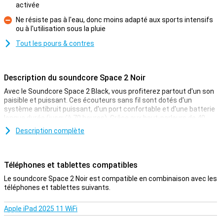
Pour
activée
Ne résiste pas à l'eau, donc moins adapté aux sports intensifs
ou à l'utilisation sous la pluie
Contre
Tout les pours & contres
Description du soundcore Space 2 Noir
Avec le Soundcore Space 2 Black, vous profiterez partout d'un son
paisible et puissant. Ces écouteurs sans fil sont dotés d'un
système antibruit puissant, d'un port confortable et d'une batterie
longue durée (jusqu'à 70 heures). Grâce aux haut-parleurs de 40
mm, vous entendrez des détails clairs et des basses profondes.
Description complète
Vous pouvez également recharger les écouteurs à la vitesse de
l'éclair. Avec seulement 5 minutes de charge, vous pouvez l'utiliser
pendant 4 heures. Le Soundcore Space 2 prend en charge le Hi-Res
Audio pour une qualité sonore élevée.
Téléphones et tablettes compatibles
Le soundcore Space 2 Noir est compatible en combinaison avec les
Forte annulation du bruit
téléphones et tablettes suivants.
Le Soundcore Space 2 Black est doté d'un système de réduction
du bruit en 4 étapes qui filtre intelligemment les sons
Apple iPad 2025 11 WiFi
perturbateurs. Pensez au bruit d'un avion, à la circulation ou à la