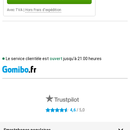
Avec TVA
|
Hors Frais d'expédition
Le service clientèle est
ouvert
jusqu'à 21.00 heures
M
Avis externes des magasins
4,6
/ 5,0
4.6 étoiles