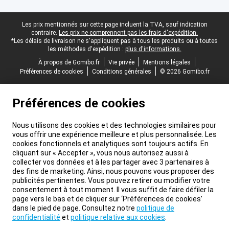
Pied-de-page légal
Les prix mentionnés sur cette page incluent la TVA, sauf indication
contraire.
Les prix ne comprennent pas les frais d'expédition.
*Les délais de livraison ne s'appliquent pas à tous les produits ou à toutes
les méthodes d'expédition :
plus d'informations.
À propos de Gomibo.fr
Vie privée
Mentions légales
Préférences de cookies
Conditions générales
© 2026 Gomibo.fr
Préférences de cookies
Nous utilisons des cookies et des technologies similaires pour
vous offrir une expérience meilleure et plus personnalisée. Les
cookies fonctionnels et analytiques sont toujours actifs. En
cliquant sur « Accepter », vous nous autorisez aussi à
collecter vos données et à les partager avec 3 partenaires à
des fins de marketing. Ainsi, nous pouvons vous proposer des
publicités pertinentes. Vous pouvez retirer ou modifier votre
consentement à tout moment. Il vous suffit de faire défiler la
page vers le bas et de cliquer sur ‘Préférences de cookies’
dans le pied de page. Consultez notre
politique de
confidentialité
et
politique relative aux cookies
.