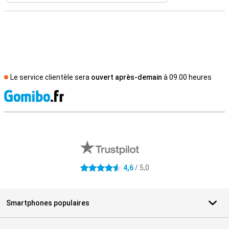
Le service clientèle sera
ouvert après-demain
à 09.00 heures
M
Avis externes des magasins
4,6
/ 5,0
4.6 étoiles
Smartphones populaires