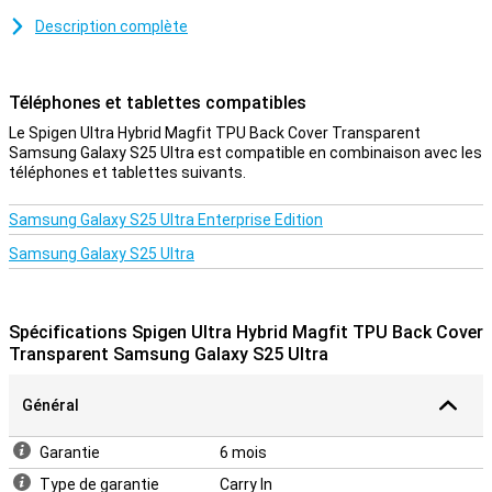
compatible avec MagSafe, ce qui vous permet d'utiliser des
Description complète
accessoires MagSafe.
De nos jours, de plus en plus d'appareils valent cher. Il est donc
d'autant plus important de protéger votre appareil avec un étui.
Téléphones et tablettes compatibles
Après tout, vous ne voulez pas de fissure ou de bosse sur votre
téléphone ! Protégez facilement votre Samsung Galaxy S25 Ultra
Le Spigen Ultra Hybrid Magfit TPU Back Cover Transparent
en choisissant cette coque arrière.
Samsung Galaxy S25 Ultra est compatible en combinaison avec les
téléphones et tablettes suivants.
Protection et transparence
Protection et transparence, cet étui offre les deux. En effet, elle
Samsung Galaxy S25 Ultra Enterprise Edition
protège contre les dommages les plus courants : chutes, chocs et
Samsung Galaxy S25 Ultra
rayures. Comme l'étui est transparent, vous pouvez toujours
profiter du design de votre téléphone. Cet étui est fabriqué en TPU
souple et flexible. Il est spécialement conçu pour votre Samsung
Galaxy S25 Ultra et reste très fin.
Spécifications Spigen Ultra Hybrid Magfit TPU Back Cover
Transparent Samsung Galaxy S25 Ultra
Général
Garantie
6 mois
Type de garantie
Carry In