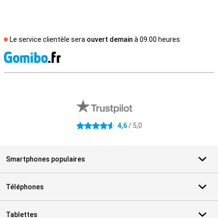
Le service clientèle sera
ouvert demain
à 09.00 heures
M
Avis externes des magasins
4,6
/ 5,0
4.6 étoiles
Smartphones populaires
Téléphones
Tablettes