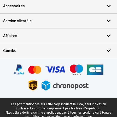
Accessoires
Service clientèle
Affaires
Gomibo
Certificats, methodes de paiement, partenaires de services de livr
Pied-de-page légal
Les prix mentionnés sur cette page incluent la TVA, sauf indication
contraire.
Les prix ne comprennent pas les frais d'expédition.
*Les délais de livraison ne s'appliquent pas à tous les produits ou à toutes
les méthodes d'expédition :
plus d'informations.