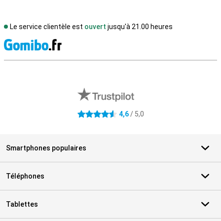
Le service clientèle est
ouvert
jusqu'à 21.00 heures
M
Avis externes des magasins
4,6
/ 5,0
4.6 étoiles
Smartphones populaires
Téléphones
Tablettes