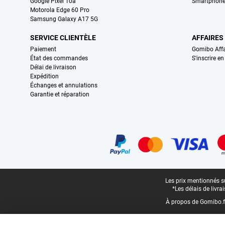
Google Pixel 10a
Smartphone
Motorola Edge 60 Pro
Samsung Galaxy A17 5G
SERVICE CLIENTÈLE
AFFAIRES
Paiement
Gomibo Affa
État des commandes
S'inscrire e
Délai de livraison
Expédition
Échanges et annulations
Garantie et réparation
Certificats, methodes de paiement, partenaires de services de livraiso
Pied-de-page légal
Les prix mentionnés su
*Les délais de livr
À propos de Gomibo.f