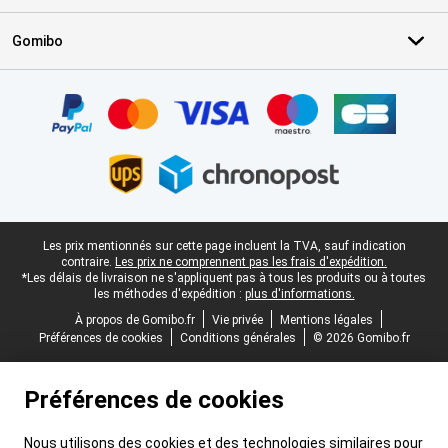
Gomibo
Certificats, methodes de paiement, partenaires de services de livr
Pied-de-page légal
Les prix mentionnés sur cette page incluent la TVA, sauf indication
contraire.
Les prix ne comprennent pas les frais d'expédition.
*Les délais de livraison ne s'appliquent pas à tous les produits ou à toutes
les méthodes d'expédition :
plus d'informations.
À propos de Gomibo.fr
Vie privée
Mentions légales
Préférences de cookies
Conditions générales
© 2026 Gomibo.fr
Préférences de cookies
Nous utilisons des cookies et des technologies similaires pour