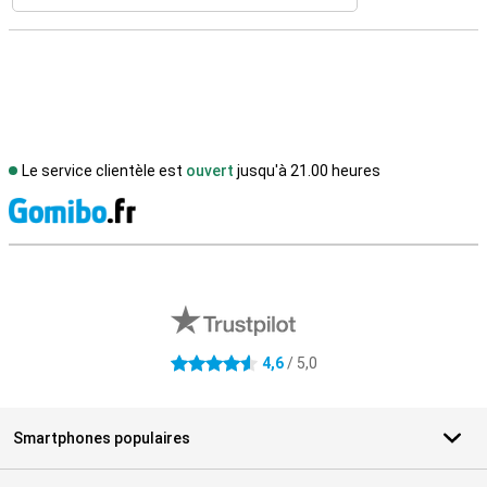
Le service clientèle est
ouvert
jusqu'à 21.00 heures
M
Avis externes des magasins
4,6
/ 5,0
4.6 étoiles
Smartphones populaires