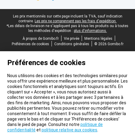
Pied-de-page légal
Les prix mentionnés sur cette page incluent la TVA, sauf indication
contraire.
Les prix ne comprennent pas les frais d'expédition.
*Les délais de livraison ne s'appliquent pas à tous les produits ou à toutes
les méthodes d'expédition :
plus d'informations.
À propos de Gomibo.fr
Vie privée
Mentions légales
Préférences de cookies
Conditions générales
© 2026 Gomibo.fr
Préférences de cookies
Nous utilisons des cookies et des technologies similaires pour
vous offrir une expérience meilleure et plus personnalisée. Les
cookies fonctionnels et analytiques sont toujours actifs. En
cliquant sur « Accepter », vous nous autorisez aussi à
collecter vos données et à les partager avec 3 partenaires à
des fins de marketing. Ainsi, nous pouvons vous proposer des
publicités pertinentes. Vous pouvez retirer ou modifier votre
consentement à tout moment. Il vous suffit de faire défiler la
page vers le bas et de cliquer sur ‘Préférences de cookies’
dans le pied de page. Consultez notre
politique de
confidentialité
et
politique relative aux cookies
.