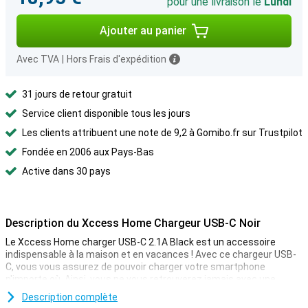
pour une livraison le
Lundi
Ajouter au panier
Avec TVA
|
Hors Frais d'expédition
31 jours de retour gratuit
Service client disponible tous les jours
Les clients attribuent une note de 9,2 à Gomibo.fr sur Trustpilot
Fondée en 2006 aux Pays-Bas
Active dans 30 pays
Description du Xccess Home Chargeur USB-C Noir
Le Xccess Home charger USB-C 2.1A Black est un accessoire
indispensable à la maison et en vacances ! Avec ce chargeur USB-
C, vous vous assurez de pouvoir charger votre smartphone
n'importe où. Ainsi, vous ne vous retrouverez jamais avec une
batterie vide et vous pourrez toujours profiter de votre téléphone.
Description complète
Le chargeur a un courant de 2,1A et se charge donc aussi très