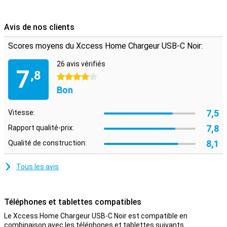
rapidement ! Le chargeur de voyage Xccess est doté d'une
connexion USB-C, ce qui signifie qu'il peut uniquement charger les
smartphones dotés d'un port USB-C.
Avis de nos clients
Scores moyens du Xccess Home Chargeur USB-C Noir:
26 avis vérifiés
7
,8
4 étoiles
Bon
7,5
Vitesse:
7,8
Rapport qualité-prix:
8,1
Qualité de construction:
Tous les avis
Téléphones et tablettes compatibles
Le Xccess Home Chargeur USB-C Noir est compatible en
combinaison avec les téléphones et tablettes suivants.