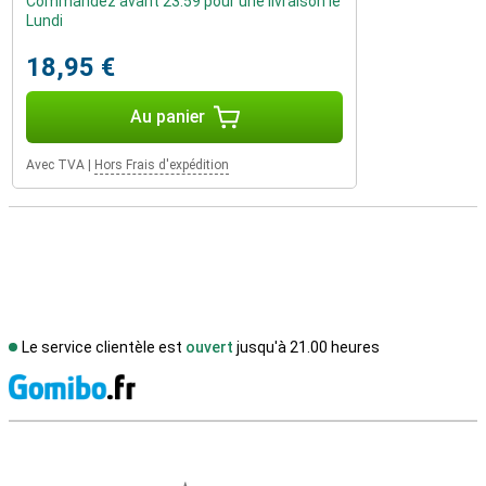
Commandez avant 23:59 pour une livraison le
Lundi
18,95 €
Au panier
Avec TVA
|
Hors Frais d'expédition
Le service clientèle est
ouvert
jusqu'à 21.00 heures
M
Avis externes des magasins