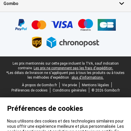
Gomibo
Certificats, methodes de paiement, partenaires de services de livr
Pied-de-page légal
Les prix mentionnés sur cette page incluent la TVA, sauf indication
contraire.
Les prix ne comprennent pas les frais d'expédition.
*Les délais de livraison ne s'appliquent pas à tous les produits ou à toutes
les méthodes d'expédition :
plus d'informations.
À propos de Gomibo.fr
Vie privée
Mentions légales
Préférences de cookies
Conditions générales
© 2026 Gomibo.fr
Préférences de cookies
Nous utilisons des cookies et des technologies similaires pour
vous offrir une expérience meilleure et plus personnalisée. Les