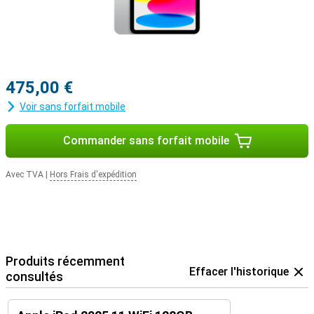
fichiers volumineux et travailler en ligne de manière fluide et sans
décalage. La batterie dure jusqu'à 10 heures avec une charge
complète, ce qui vous permet de rester productif toute la journée
ou de profiter de films et de jeux sans être dérangé. Le chargement
est rapide via l'USB-C, ce qui vous permet d'avoir suffisamment de
batterie pour continuer en un rien de temps.
475,00 €
L'iPad pour tous les utilisateurs
Voir sans forfait mobile
L'Apple iPad 2025 11 WiFi 128 Go Argent est une tablette
polyvalente et puissante, parfaite pour le travail comme pour les
Commander sans forfait mobile
loisirs. Avec son écran Liquid Retina, sa puce A16 Bionic, ses
appareils photo 12 Mpx avancés et la prise en charge étendue de
l'Apple Pencil et du Magic Keyboard, cet iPad offre tout ce dont
Avec TVA
|
Hors Frais d'expédition
vous avez besoin. Que vous souhaitiez être productif, créatif ou
vous divertir, cet iPad est toujours là pour vous. Vous recherchez
un iPad encore plus rapide ou plus grand ? Découvrez l'Apple iPad
Air 2025 ou l'Apple iPad Pro 2024.
Produits récemment
Effacer l'historique
consultés