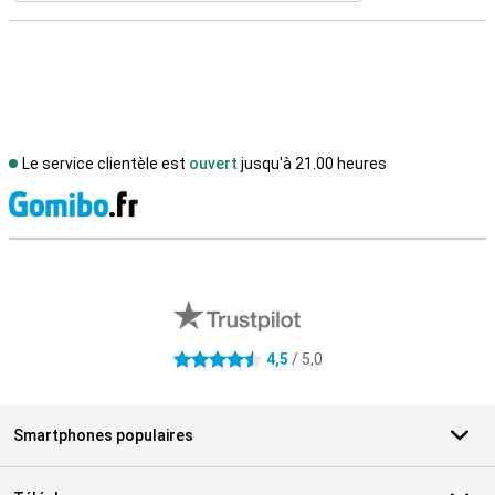
Le service clientèle est
ouvert
jusqu'à 21.00 heures
M
Avis externes des magasins
4,5
/ 5,0
4.5 étoiles
Smartphones populaires