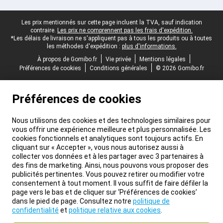
Pied-de-page légal
Les prix mentionnés sur cette page incluent la TVA, sauf indication
contraire.
Les prix ne comprennent pas les frais d'expédition.
*Les délais de livraison ne s'appliquent pas à tous les produits ou à toutes
les méthodes d'expédition :
plus d'informations.
À propos de Gomibo.fr
Vie privée
Mentions légales
Préférences de cookies
Conditions générales
© 2026 Gomibo.fr
Préférences de cookies
Nous utilisons des cookies et des technologies similaires pour
vous offrir une expérience meilleure et plus personnalisée. Les
cookies fonctionnels et analytiques sont toujours actifs. En
cliquant sur « Accepter », vous nous autorisez aussi à
collecter vos données et à les partager avec 3 partenaires à
des fins de marketing. Ainsi, nous pouvons vous proposer des
publicités pertinentes. Vous pouvez retirer ou modifier votre
consentement à tout moment. Il vous suffit de faire défiler la
page vers le bas et de cliquer sur ‘Préférences de cookies’
dans le pied de page. Consultez notre
politique de
confidentialité
et
politique relative aux cookies
.