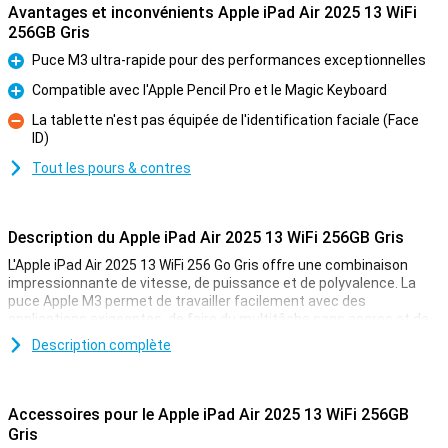
Avantages et inconvénients Apple iPad Air 2025 13 WiFi
256GB Gris
Puce M3 ultra-rapide pour des performances exceptionnelles
Pour
Compatible avec l'Apple Pencil Pro et le Magic Keyboard
Pour
La tablette n'est pas équipée de l'identification faciale (Face
ID)
Contre
Tout les pours & contres
Description du Apple iPad Air 2025 13 WiFi 256GB Gris
L'Apple iPad Air 2025 13 WiFi 256 Go Gris offre une combinaison
impressionnante de vitesse, de puissance et de polyvalence. La
puce Apple M3 permet de travailler facilement avec des
applications exigeantes, de faire du multitâche sans accroc et de
profiter de superbes graphismes. L'écran Liquid Retina de 13
Description complète
pouces offre une image nette avec de superbes couleurs et la
technologie True Tone. Travailler, étudier, concevoir ou se détendre
- cet iPad est fait pour tout.
Accessoires pour le Apple iPad Air 2025 13 WiFi 256GB
Puce Apple M3 ultra-rapide
Gris