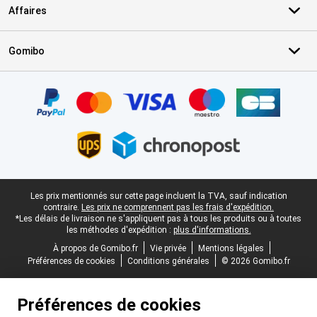
Affaires
Gomibo
Certificats, methodes de paiement, partenaires de services de livr
Pied-de-page légal
Les prix mentionnés sur cette page incluent la TVA, sauf indication
contraire.
Les prix ne comprennent pas les frais d'expédition.
*Les délais de livraison ne s'appliquent pas à tous les produits ou à toutes
les méthodes d'expédition :
plus d'informations.
À propos de Gomibo.fr
Vie privée
Mentions légales
Préférences de cookies
Conditions générales
© 2026 Gomibo.fr
Préférences de cookies