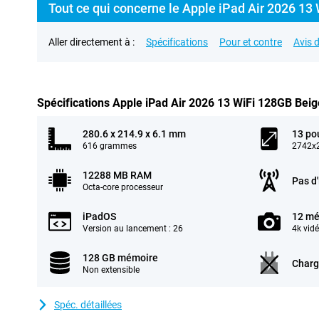
Tout ce qui concerne le Apple iPad Air 2026 13 
Aller directement à :
Spécifications
Pour et contre
Avis d
Spécifications Apple iPad Air 2026 13 WiFi 128GB Beig
280.6 x 214.9 x 6.1 mm
13 po
616 grammes
2742x2
12288 MB RAM
Pas d
Octa-core processeur
iPadOS
12 mé
Version au lancement : 26
4k vid
128 GB mémoire
Charg
Non extensible
Spéc. détaillées