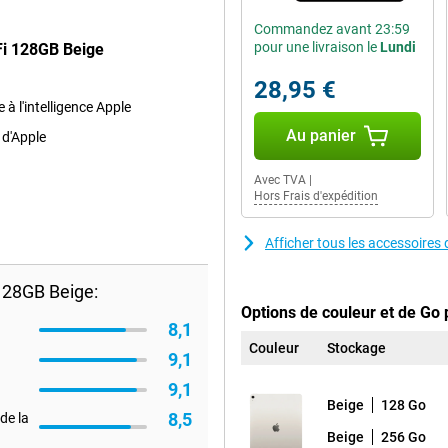
Commandez avant 23:59
pour une livraison le
Lundi
Fi 128GB Beige
28,95 €
à l'intelligence Apple
Au panier
 d'Apple
Avec TVA
|
Hors Frais d'expédition
Afficher tous les accessoires
128GB Beige:
Options de couleur et de Go 
8,1
Couleur
Stockage
9,1
9,1
Beige
128 Go
8,5
de la
Beige
256 Go