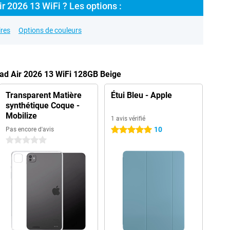
r 2026 13 WiFi ? Les options :
res
Options de couleurs
Pad Air 2026 13 WiFi 128GB Beige
Transparent Matière
Étui Bleu - Apple
synthétique Coque -
Mobilize
1 avis vérifié
10
Pas encore d'avis
5 étoiles
0 étoiles