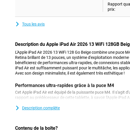
Rapport qual
prix:
Tous les avis
Description du Apple iPad Air 2026 13 WiFi 128GB Bei
L'Apple iPad Air 2026 13 WiFi 128 Go Beige combine une puce M4 
Retina brillant de 13 pouces, un système d'exploitation moderne e
bénéficierez de performances ultra-rapides, de connexions stabl
iPad Air est suffisamment puissant pour le multitâche, les applica
Avec son design minimaliste, il est également très esthétique !
Performances ultra-rapides grâce à la puce M4
Cet Apple iPad Air est équipé de la puissante puce M4. Il s'agit 
rapport au prédécesseur de cette tablette, à savoir l'Apple iPad A
puce M3. La puce M4 est jusqu'à 30 % plus rapide que la puce M3. 
photos ou des vidéos ou d'utiliser plusieurs applications simulta
Description complète
et stable. Même les jeux lourds se jouent sans problème.
Vous voulez ce qu'il y a de mieux en matière de tablettes ? L'Appl
pour vous. Celui-ci est équipé d'une puce M5 !
Contenu de la boîte?