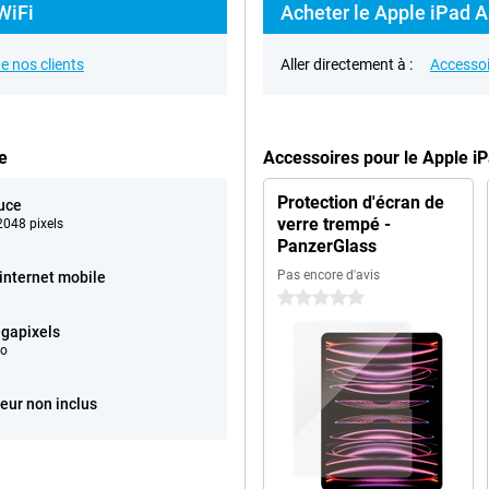
WiFi
Acheter le Apple iPad Ai
e nos clients
Aller directement à :
Accessoi
e
Accessoires pour le Apple i
Protection d'écran de
uce
verre trempé -
048 pixels
PanzerGlass
Pas encore d'avis
'internet mobile
0 étoiles
gapixels
éo
eur non inclus