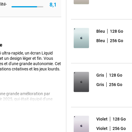
8,1
ité-
Bleu
128 Go
Bleu
256 Go
ge
ultra-rapide, un écran Liquid
t un design léger et fin. Vous
es et d'une grande autonomie. Cet
tions créatives et les jeux lourds.
Gris
128 Go
Gris
256 Go
d'une grande amélioration par
ir 2025, qui était équipé d'une
Qu'il s'agisse d'éditer des
nément, cette tablette reste rapide
Violet
128 Go
e iPad Pro 2025 est peut-être fait
Violet
256 Go