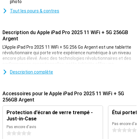
photo
Tout les pours & contres
Description du Apple iPad Pro 2025 11 WiFi + 5G 256GB
Argent
L'Apple iPad Pro 2025 11 WiFi + 5G 256 Go Argent est une tablette
révolutionnaire qui porte votre expérience numérique à un niveau
encore plus élevé. Avec des technologies révolutionnaires et des
performances exceptionnelles, cette tablette offre une
combinaison sans précédent de vitesse, de précision et de
Description complète
puissance. Elle est équipée de la puce M5 ultra-rapide d'Apple,
conçue pour surpasser tout ce à quoi vous êtes habitué. De plus,
elle est livrée avec l'iPadOS 26, qui regorge d'améliorations !
Accessoires pour le Apple iPad Pro 2025 11 WiFi + 5G
Puce M5
256GB Argent
La puce M5 offre une vitesse inégalée. Que vous utilisiez plusieurs
Protection d'écran de verre trempé -
Étui portefe
applications simultanément, que vous modifiiez des fichiers
volumineux ou que vous jouiez à des jeux intenses, tout s'exécute
Just-in-Case
sans effort et sans problème. Même les tâches d'intelligence
Pas encore d'av
Pas encore d'avis
artificielle s'exécutent rapidement et en douceur avec ce
0 étoiles
0 étoiles
processeur. Parallèlement, cette puce est encore plus économe en