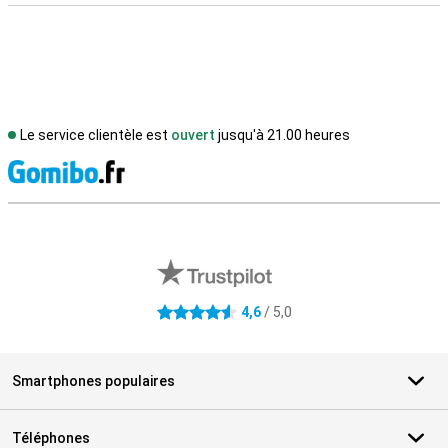
Le service clientèle est
ouvert
jusqu'à 21.00 heures
M
Avis externes des magasins
4,6
/ 5,0
4.6 étoiles
Smartphones populaires
Téléphones