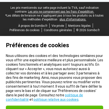
Pied-de-page légal
Les prix mentionnés sur cette page incluent la TVA, sauf indication
contraire.
Les prix ne comprennent pas les frais d'expédition.
*Les délais de livraison ne s'appliquent pas à tous les produits ou à toutes
les méthodes d'expédition :
plus d'informations.
À propos de Gomibo.fr
Vie privée
Mentions légales
Préférences de cookies
Conditions générales
© 2026 Gomibo.fr
Préférences de cookies
Nous utilisons des cookies et des technologies similaires pour
vous offrir une expérience meilleure et plus personnalisée. Les
cookies fonctionnels et analytiques sont toujours actifs. En
cliquant sur « Accepter », vous nous autorisez aussi à
collecter vos données et à les partager avec 3 partenaires à
des fins de marketing. Ainsi, nous pouvons vous proposer des
publicités pertinentes. Vous pouvez retirer ou modifier votre
consentement à tout moment. Il vous suffit de faire défiler la
page vers le bas et de cliquer sur ‘Préférences de cookies’
dans le pied de page. Consultez notre
politique de
confidentialité
et
politique relative aux cookies
.