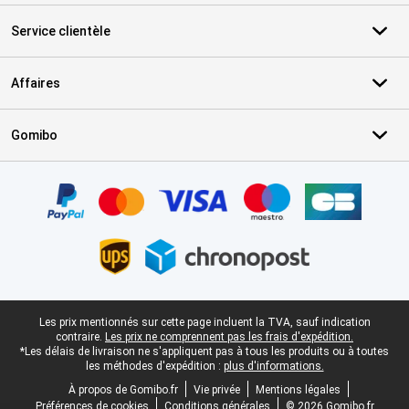
Service clientèle
Affaires
Gomibo
Certificats, methodes de paiement, partenaires de services de livr
Pied-de-page légal
Les prix mentionnés sur cette page incluent la TVA, sauf indication
contraire.
Les prix ne comprennent pas les frais d'expédition.
*Les délais de livraison ne s'appliquent pas à tous les produits ou à toutes
les méthodes d'expédition :
plus d'informations.
À propos de Gomibo.fr
Vie privée
Mentions légales
Préférences de cookies
Conditions générales
© 2026 Gomibo.fr