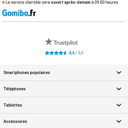
Le service clientèle sera
ouvert après-demain
à 09.00 heures
M
Avis externes des magasins
4,6
/ 5,0
4.6 étoiles
Smartphones populaires
Téléphones
Tablettes
Accessoires