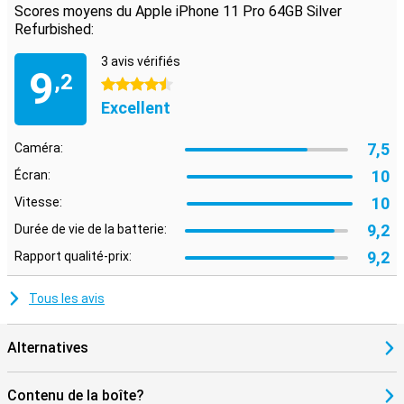
Scores moyens du Apple iPhone 11 Pro 64GB Silver
64 Go ou 256 Go de capacité de stockage
Refurbished:
Cet iPhone 11 Pro remis à neuf est disponible avec une capacité de
stockage de 64 Go ou 256 Go. Il n'est pas possible d'étendre
3 avis vérifiés
9
l'espace de stockage avec une carte mémoire, alors réfléchissez
,2
4.5 étoiles
bien à l'espace dont vous avez besoin. Cependant, il est possible
Excellent
d'utiliser des services cloud pour vos photos, par exemple.
7,5
Caméra:
10
Écran:
10
Vitesse:
9,2
Durée de vie de la batterie:
9,2
Rapport qualité-prix:
Tous les avis
Alternatives
Contenu de la boîte?