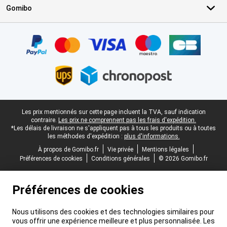
Gomibo
Certificats, methodes de paiement, partenaires de services de livr
Pied-de-page légal
Les prix mentionnés sur cette page incluent la TVA, sauf indication
contraire.
Les prix ne comprennent pas les frais d'expédition.
*Les délais de livraison ne s'appliquent pas à tous les produits ou à toutes
les méthodes d'expédition :
plus d'informations.
À propos de Gomibo.fr
Vie privée
Mentions légales
Préférences de cookies
Conditions générales
© 2026 Gomibo.fr
Préférences de cookies
Nous utilisons des cookies et des technologies similaires pour
vous offrir une expérience meilleure et plus personnalisée. Les