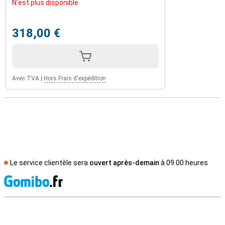
N'est plus disponible
318,00 €
Avec TVA
|
Hors Frais d'expédition
Le service clientèle sera
ouvert après-demain
à 09.00 heures
M
Avis externes des magasins