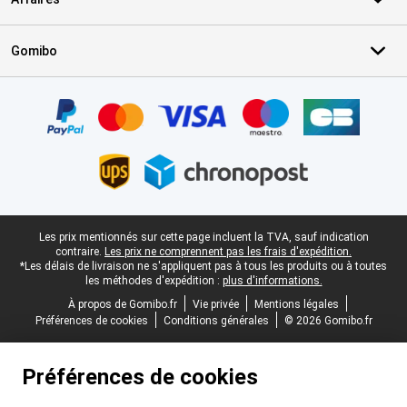
Gomibo
Certificats, methodes de paiement, partenaires de services de livr
Pied-de-page légal
Les prix mentionnés sur cette page incluent la TVA, sauf indication
contraire.
Les prix ne comprennent pas les frais d'expédition.
*Les délais de livraison ne s'appliquent pas à tous les produits ou à toutes
les méthodes d'expédition :
plus d'informations.
À propos de Gomibo.fr
Vie privée
Mentions légales
Préférences de cookies
Conditions générales
© 2026 Gomibo.fr
Préférences de cookies