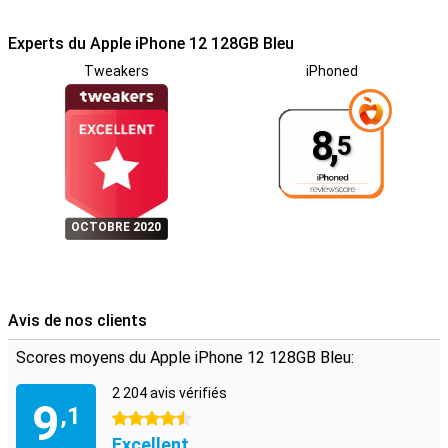
applications standard d'Apple ont été relookées. Une chose est
sûre, iOS reste l'une des plateformes mobiles les plus conviviales.
Experts du Apple iPhone 12 128GB Bleu
Boîtier métallique
Tweakers
iPhoned
En ce qui concerne les matériaux, Apple a choisi d'échanger le verre
contre un dos en métal. Les bords de l'appareil sont inclinés et le
dos en verre de l'iPhone 11 a fait place au métal. Cette conception
8,
5
confère à l'iPhone 12 un aspect premium.
OCTOBRE 2020
Avis de nos clients
Scores moyens du Apple iPhone 12 128GB Bleu:
2 204 avis vérifiés
9
,1
4.5 étoiles
Excellent