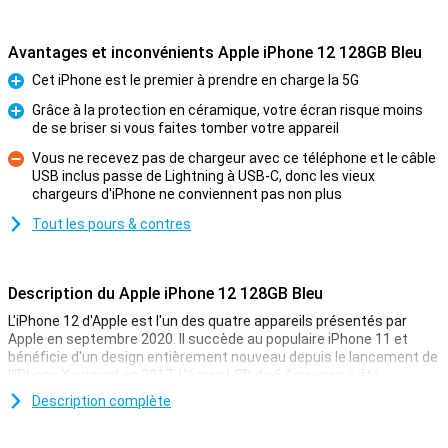
Avantages et inconvénients Apple iPhone 12 128GB Bleu
Cet iPhone est le premier à prendre en charge la 5G
Pour
Grâce à la protection en céramique, votre écran risque moins
de se briser si vous faites tomber votre appareil
Pour
Vous ne recevez pas de chargeur avec ce téléphone et le câble
USB inclus passe de Lightning à USB-C, donc les vieux
Contre
chargeurs d'iPhone ne conviennent pas non plus
Tout les pours & contres
Description du Apple iPhone 12 128GB Bleu
L'iPhone 12 d'Apple est l'un des quatre appareils présentés par
Apple en septembre 2020. Il succède au populaire iPhone 11 et
bénéficie d'un design entièrement nouveau depuis le lancement de
l'iPhone X original en 2017. L'écran LCD de 6,1 pouces a été
remplacé par un écran à technologie oled, où les différents
Description complète
capteurs permettant d'utiliser la reconnaissance faciale Face ID
sont toujours au même endroit.