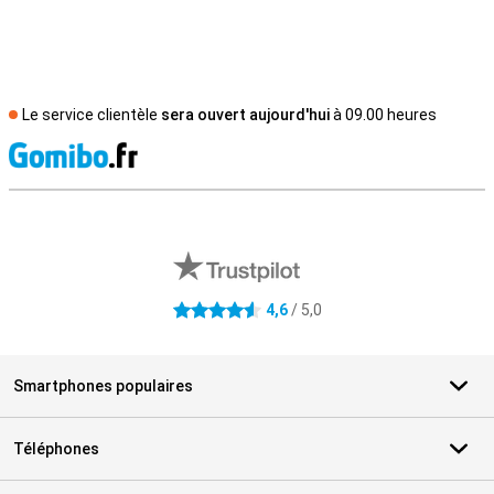
Le service clientèle
sera ouvert aujourd'hui
à 09.00 heures
M
Avis externes des magasins
4,6
/ 5,0
4.6 étoiles
Smartphones populaires
Téléphones