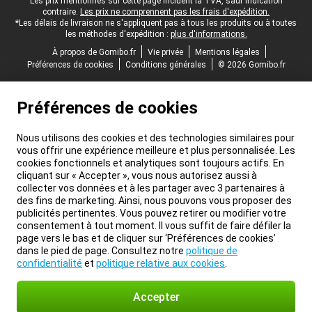
Pied-de-page légal
Les prix mentionnés sur cette page incluent la TVA, sauf indication
contraire.
Les prix ne comprennent pas les frais d'expédition.
*Les délais de livraison ne s'appliquent pas à tous les produits ou à toutes
les méthodes d'expédition :
plus d'informations.
À propos de Gomibo.fr
Vie privée
Mentions légales
Préférences de cookies
Conditions générales
© 2026 Gomibo.fr
Préférences de cookies
Nous utilisons des cookies et des technologies similaires pour
vous offrir une expérience meilleure et plus personnalisée. Les
cookies fonctionnels et analytiques sont toujours actifs. En
cliquant sur « Accepter », vous nous autorisez aussi à
collecter vos données et à les partager avec 3 partenaires à
des fins de marketing. Ainsi, nous pouvons vous proposer des
publicités pertinentes. Vous pouvez retirer ou modifier votre
consentement à tout moment. Il vous suffit de faire défiler la
page vers le bas et de cliquer sur ‘Préférences de cookies’
dans le pied de page. Consultez notre
politique de
confidentialité
et
politique relative aux cookies
.
Accepter