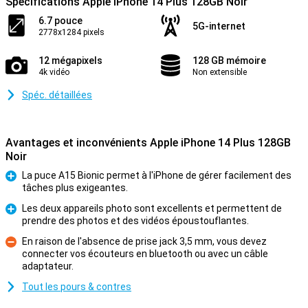
Spécifications Apple iPhone 14 Plus 128GB Noir
6.7 pouce
5G-internet
2778x1284 pixels
12 mégapixels
128 GB mémoire
4k vidéo
Non extensible
Spéc. détaillées
Avantages et inconvénients Apple iPhone 14 Plus 128GB
Noir
La puce A15 Bionic permet à l'iPhone de gérer facilement des
tâches plus exigeantes.
Pour
Les deux appareils photo sont excellents et permettent de
prendre des photos et des vidéos époustouflantes.
Pour
En raison de l'absence de prise jack 3,5 mm, vous devez
connecter vos écouteurs en bluetooth ou avec un câble
Contre
adaptateur.
Tout les pours & contres