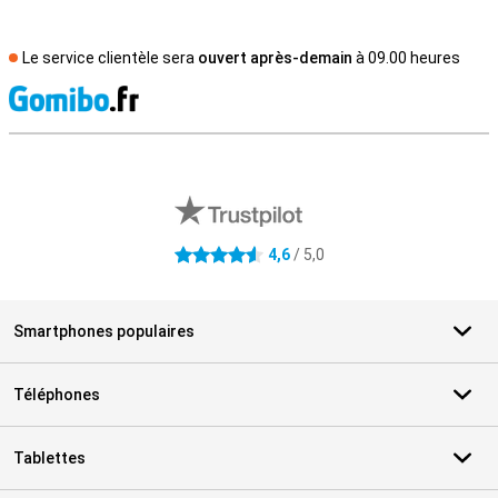
Le service clientèle sera
ouvert après-demain
à 09.00 heures
M
Avis externes des magasins
4,6
/ 5,0
4.6 étoiles
Smartphones populaires
Téléphones
Tablettes