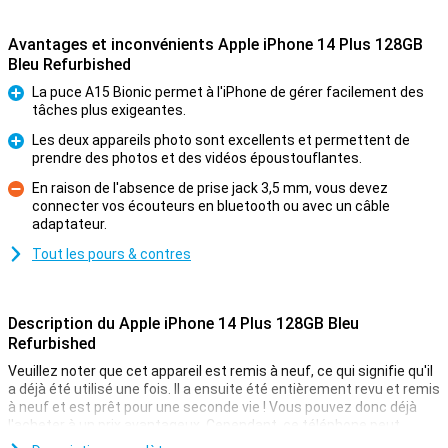
Avantages et inconvénients Apple iPhone 14 Plus 128GB
Bleu Refurbished
La puce A15 Bionic permet à l'iPhone de gérer facilement des
tâches plus exigeantes.
Pour
Les deux appareils photo sont excellents et permettent de
prendre des photos et des vidéos époustouflantes.
Pour
En raison de l'absence de prise jack 3,5 mm, vous devez
connecter vos écouteurs en bluetooth ou avec un câble
Contre
adaptateur.
Tout les pours & contres
Description du Apple iPhone 14 Plus 128GB Bleu
Refurbished
Veuillez noter que cet appareil est remis à neuf, ce qui signifie qu'il
a déjà été utilisé une fois. Il a ensuite été entièrement revu et remis
à neuf et est prêt pour une seconde vie ! Vous pouvez donc déjà
l'acheter à un prix avantageux. Cependant, ce téléphone peut
présenter de légers signes d'utilisation à l'extérieur.