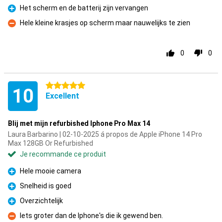
Het scherm en de batterij zijn vervangen
Pour
Hele kleine krasjes op scherm maar nauwelijks te zien
Contre
0
0
5 étoiles
10
Excellent
Blij met mijn refurbished Iphone Pro Max 14
Laura Barbarino | 02-10-2025 á propos de Apple iPhone 14 Pro
Max 128GB Or Refurbished
Je recommande ce produit
Hele mooie camera
Pour
Snelheid is goed
Pour
Overzichtelijk
Pour
Iets groter dan de Iphone's die ik gewend ben.
Contre