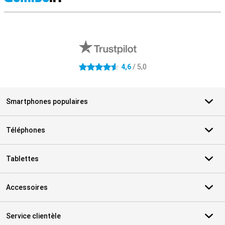
M
Avis externes des magasins
4,6
/ 5,0
4.6 étoiles
Smartphones populaires
Téléphones
Tablettes
Accessoires
Service clientèle