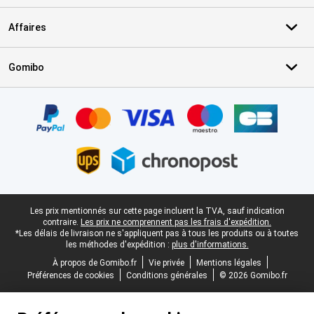
Affaires
Gomibo
Certificats, methodes de paiement, partenaires de services de livr
Pied-de-page légal
Les prix mentionnés sur cette page incluent la TVA, sauf indication
contraire.
Les prix ne comprennent pas les frais d'expédition.
*Les délais de livraison ne s'appliquent pas à tous les produits ou à toutes
les méthodes d'expédition :
plus d'informations.
À propos de Gomibo.fr
Vie privée
Mentions légales
Préférences de cookies
Conditions générales
© 2026 Gomibo.fr