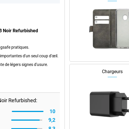
B Noir Refurbished
agsafe pratiques.
 importantes d'un seul coup d'œil.
nte de légers signes d'usure.
Chargeurs
oir Refurbished:
10
9,2
8,3