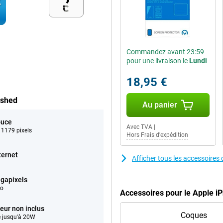
Commandez avant 23:59
pour une livraison le
Lundi
18,95 €
ished
Au panier
ouce
Avec TVA
|
 1179 pixels
Hors Frais d'expédition
ternet
Afficher tous les accessoire
gapixels
éo
Accessoires pour le Apple i
eur non inclus
Coques
 jusqu'à 20W