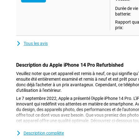
Durée de vie 
batterie:
Rapport qual
prix:
Tous les avis
Description du Apple iPhone 14 Pro Refurbished
Veuillez noter que cet appareil est remis à neuf, ce qui signifie qu'il
ensuite été entièrement examiné et remis à neuf et est prêt pour
donc déjà l'acheter à un prix avantageux. Cependant, ce télépho
d'utilisation à l'extérieur.
Le 7 septembre 2022, Apple a présenté l'Apple iPhone 14 Pro. L'i
innovant qui redéfinit vos attentes en matière de smartphone. A
du design, des appareils photo, des performances et de l'autonomi
offre tout ce dont vous avez besoin. Que vous preniez des photos
cet appareil offre une qualité optimale. Découvrez ci-dessous to
téléphone impressionnant.
Description complète