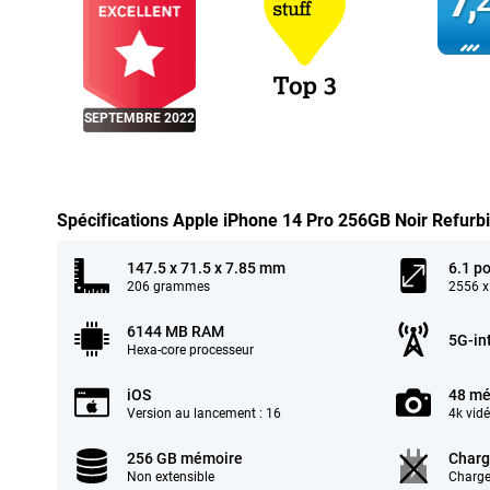
7,
2
SEPTEMBRE 2022
Spécifications Apple iPhone 14 Pro 256GB Noir Refurb
147.5 x 71.5 x 7.85 mm
6.1 p
206 grammes
2556 x
6144 MB RAM
5G-in
Hexa-core processeur
iOS
48 mé
Version au lancement : 16
4k vid
256 GB mémoire
Charg
Non extensible
Charge