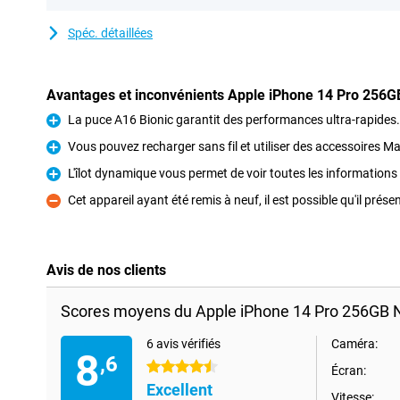
Spéc. détaillées
Avantages et inconvénients Apple iPhone 14 Pro 256G
La puce A16 Bionic garantit des performances ultra-rapides.
Pour
Vous pouvez recharger sans fil et utiliser des accessoires M
Pour
L'îlot dynamique vous permet de voir toutes les informations
Pour
Cet appareil ayant été remis à neuf, il est possible qu'il prése
Contre
Avis de nos clients
Scores moyens du Apple iPhone 14 Pro 256GB N
6 avis vérifiés
Caméra:
8
,6
4.5 étoiles
Écran:
Excellent
Vitesse: