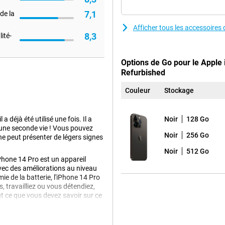
7,1
de la
Afficher tous les accessoire
8,3
ité-
Options de Go pour le Apple
Refurbished
Couleur
Stockage
 a déjà été utilisé une fois. Il a
Noir
128 Go
 une seconde vie ! Vous pouvez
Noir
256 Go
ne peut présenter de légers signes
Noir
512 Go
Phone 14 Pro est un appareil
vec des améliorations au niveau
e de la batterie, l'iPhone 14 Pro
, travailliez ou vous détendiez,
ut ce que vous devez savoir sur ce