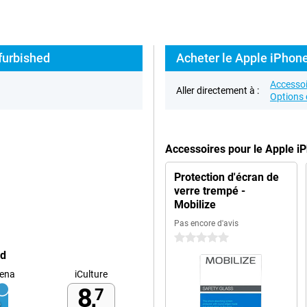
furbished
Acheter le Apple iPhone
Accessoi
Aller directement à :
Options 
Accessoires pour le Apple i
Protection d'écran de
verre trempé -
Mobilize
Pas encore d'avis
0 étoiles
ed
ena
iCulture
8,
7