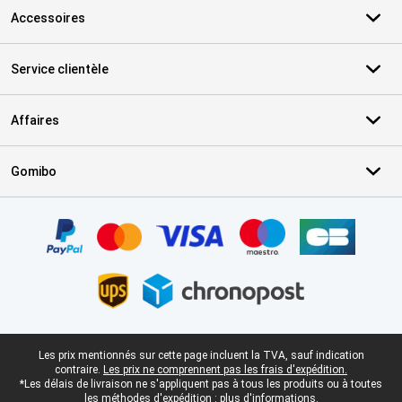
Accessoires
Service clientèle
Affaires
Gomibo
Certificats, methodes de paiement, partenaires de services de livr
Pied-de-page légal
Les prix mentionnés sur cette page incluent la TVA, sauf indication
contraire.
Les prix ne comprennent pas les frais d'expédition.
*Les délais de livraison ne s'appliquent pas à tous les produits ou à toutes
les méthodes d'expédition :
plus d'informations.