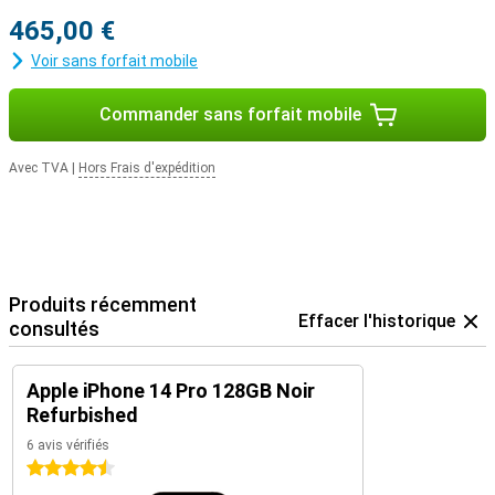
29 heures. Pour les utilisateurs qui souhaitent tirer le meilleur parti
465,00 €
de leur appareil, l'Apple iPhone 14 Pro Max est le choix idéal.
Voir sans forfait mobile
Commander sans forfait mobile
Avec TVA
|
Hors Frais d'expédition
Produits récemment
Effacer l'historique
consultés
Apple iPhone 14 Pro 128GB Noir
Refurbished
6 avis vérifiés
4.5 étoiles