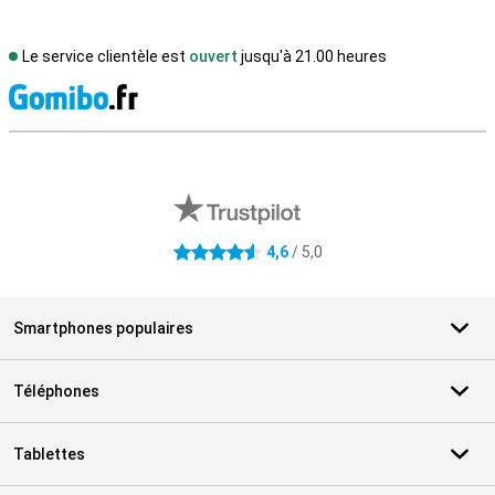
Le service clientèle est
ouvert
jusqu'à 21.00 heures
M
Avis externes des magasins
4,6
/ 5,0
4.6 étoiles
Smartphones populaires
Téléphones
Tablettes