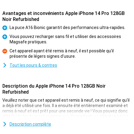
Avantages et inconvénients Apple iPhone 14 Pro 128GB
Noir Refurbished
La puce A16 Bionic garantit des performances ultra-rapides.
Pour
Vous pouvez recharger sans fil et utiliser des accessoires
Magsafe pratiques.
Pour
Cet appareil ayant été remis à neuf, il est possible qu'il
présente de légers signes d'usure.
Contre
Tout les pours & contres
Description du Apple iPhone 14 Pro 128GB Noir
Refurbished
Veuillez noter que cet appareil est remis à neuf, ce qui signifie qu'il
a déjà été utilisé une fois. Il a ensuite été entièrement examiné et
remis à neuf et est prêt pour une seconde vie ! Vous pouvez donc
déjà l'acheter à un prix avantageux. Cependant, ce téléphone peut
présenter de légers signes d'utilisation à l'extérieur.
Description complète
Le 7 septembre 2022, Apple a présenté l'Apple iPhone 14 Pro 128GB