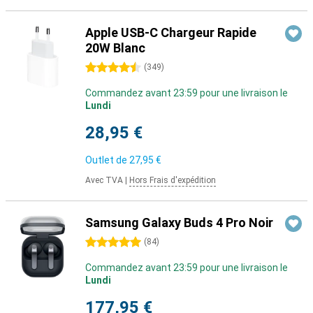
Apple USB-C Chargeur Rapide
20W Blanc
4.5 étoiles
(
349
)
Commandez avant 23:59 pour une livraison le
Lundi
28,95 €
Outlet de
27,95 €
Avec TVA
|
Hors Frais d'expédition
Samsung Galaxy Buds 4 Pro Noir
5 étoiles
(
84
)
Commandez avant 23:59 pour une livraison le
Lundi
177,95 €