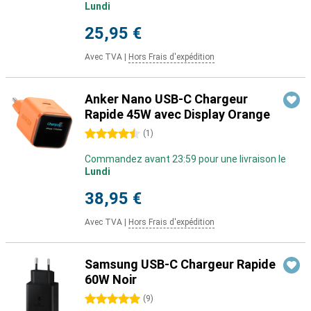
Lundi
25,95 €
Avec TVA
|
Hors Frais d'expédition
Anker Nano USB-C Chargeur
Rapide 45W avec Display Orange
4.5 étoiles
(
1
)
Commandez avant 23:59 pour une livraison le
Lundi
38,95 €
Avec TVA
|
Hors Frais d'expédition
Samsung USB-C Chargeur Rapide
60W Noir
5 étoiles
(
9
)