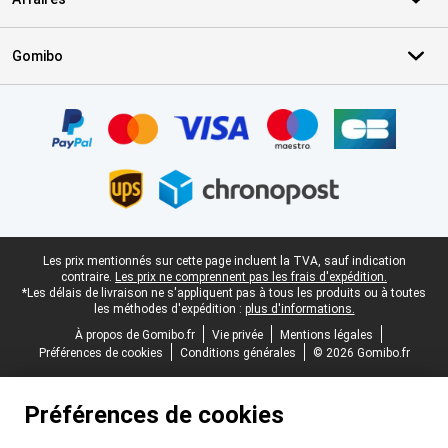
Gomibo
Certificats, methodes de paiement, partenaires de services de livr
Pied-de-page légal
Les prix mentionnés sur cette page incluent la TVA, sauf indication
contraire.
Les prix ne comprennent pas les frais d'expédition.
*Les délais de livraison ne s'appliquent pas à tous les produits ou à toutes
les méthodes d'expédition :
plus d'informations.
À propos de Gomibo.fr
Vie privée
Mentions légales
Préférences de cookies
Conditions générales
© 2026 Gomibo.fr
Préférences de cookies