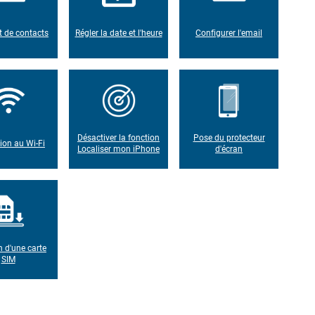
t de contacts
Régler la date et l'heure
Configurer l'email
Désactiver la fonction
Pose du protecteur
on au Wi-Fi
Localiser mon iPhone
d'écran
n d'une carte
SIM