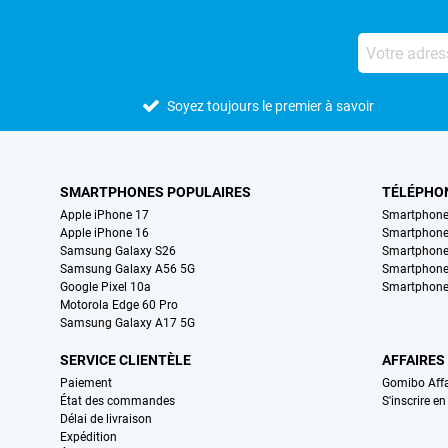
Soyez toujours le premier à savoir
SMARTPHONES POPULAIRES
TÉLÉPHO
Apple iPhone 17
Smartphone
Apple iPhone 16
Smartphon
Samsung Galaxy S26
Smartphone
Samsung Galaxy A56 5G
Smartphone
Google Pixel 10a
Smartphone
Motorola Edge 60 Pro
Samsung Galaxy A17 5G
SERVICE CLIENTÈLE
AFFAIRES
Paiement
Gomibo Affa
État des commandes
S'inscrire e
Délai de livraison
Expédition