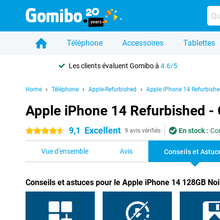
Téléphone
Accessoires
Tablettes
Les clients évaluent Gomibo à
4.6/5
Home
Téléphone
Apple-Refurbished
Apple iPhone 14 Refurbish
Apple iPhone 14 Refurbished - 
9,1
Excellent
En stock :
Com
4.5 étoiles
9 avis vérifiés
Vue d'ensemble
Avis
Conseils et Astuc
Conseils et astuces pour le Apple iPhone 14 128GB Noi