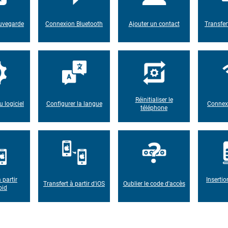
auvegarde
Connexion Bluetooth
Ajouter un contact
Transfer
Réinitialiser le
u logiciel
Configurer la langue
Connexi
téléphone
 partir
Insertio
Transfert à partir d'iOS
Oublier le code d'accès
oid