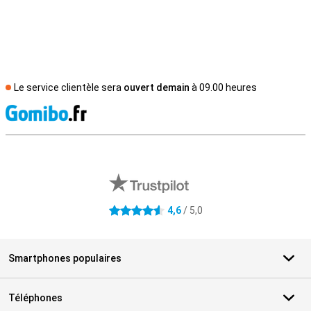
Le service clientèle sera
ouvert demain
à 09.00 heures
M
Avis externes des magasins
4,6
/ 5,0
4.6 étoiles
Smartphones populaires
Téléphones