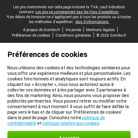
Pied-de-page légal
Les prix mentionnés sur cette page incluent la TVA, sauf indication
contraire.
Les prix ne comprennent pas les frais d'expédition.
*Les délais de livraison ne s'appliquent pas à tous les produits ou à toutes
les méthodes d'expédition :
plus d'informations.
À propos de Gomibo.fr
Vie privée
Mentions légales
Préférences de cookies
Conditions générales
© 2026 Gomibo.fr
Préférences de cookies
Nous utilisons des cookies et des technologies similaires pour
vous offrir une expérience meilleure et plus personnalisée. Les
cookies fonctionnels et analytiques sont toujours actifs. En
cliquant sur « Accepter », vous nous autorisez aussi à
collecter vos données et à les partager avec 3 partenaires à
des fins de marketing. Ainsi, nous pouvons vous proposer des
publicités pertinentes. Vous pouvez retirer ou modifier votre
consentement à tout moment. Il vous suffit de faire défiler la
page vers le bas et de cliquer sur ‘Préférences de cookies’
dans le pied de page. Consultez notre
politique de
confidentialité
et
politique relative aux cookies
.