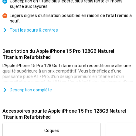
Conception en titane plus légère, plus résistante et moins
sujette aux rayures
Pour
Légers signes d'utilisation possibles en raison de l'état remis à
neuf.
Contre
Tout les pours & contres
Description du Apple iPhone 15 Pro 128GB Naturel
Titanium Refurbished
L'Apple iPhone 15 Pro 128 Go Titane naturel reconditionné allie une
qualité supérieure à un prix compétitif. Vous bénéficiez d'une
puissante puce A17 Pro, d'un design premium en titane et d'un
appareil photo avancé de 48 Mpx. Vous bénéficiez également d'une
grande autonomie, d'un écran OLED lumineux de 6,1 pouces et de
Description complète
fonctionnalités pratiques telles que le bouton Action et l'USB-C.
Comme il s'agit d'un iPhone 15 Pro reconditionné, il a été
entièrement vérifié, remis à neuf et prêt pour une seconde vie.
Vous choisissez donc intelligemment la qualité et économisez de
Accessoires pour le Apple iPhone 15 Pro 128GB Naturel
l'argent.
Titanium Refurbished
Remis à neuf : intelligent et durable
Coques
Lorsque vous choisissez l'Apple iPhone 15 Pro 128GB Natural