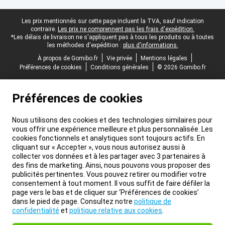
Pied-de-page légal
Les prix mentionnés sur cette page incluent la TVA, sauf indication
contraire.
Les prix ne comprennent pas les frais d'expédition.
*Les délais de livraison ne s'appliquent pas à tous les produits ou à toutes
les méthodes d'expédition :
plus d'informations.
À propos de Gomibo.fr
Vie privée
Mentions légales
Préférences de cookies
Conditions générales
© 2026 Gomibo.fr
Préférences de cookies
Nous utilisons des cookies et des technologies similaires pour
vous offrir une expérience meilleure et plus personnalisée. Les
cookies fonctionnels et analytiques sont toujours actifs. En
cliquant sur « Accepter », vous nous autorisez aussi à
collecter vos données et à les partager avec 3 partenaires à
des fins de marketing. Ainsi, nous pouvons vous proposer des
publicités pertinentes. Vous pouvez retirer ou modifier votre
consentement à tout moment. Il vous suffit de faire défiler la
page vers le bas et de cliquer sur ‘Préférences de cookies’
dans le pied de page. Consultez notre
politique de
confidentialité
et
politique relative aux cookies
.