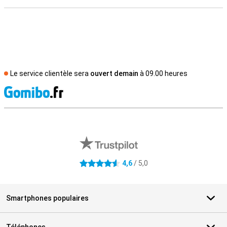
Le service clientèle sera
ouvert demain
à 09.00 heures
M
Avis externes des magasins
4,6
/ 5,0
4.6 étoiles
Smartphones populaires