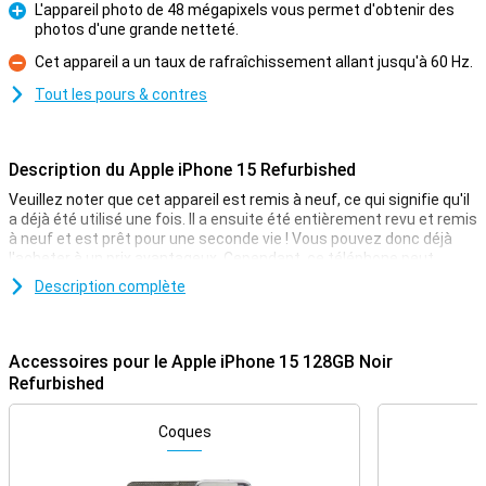
L'appareil photo de 48 mégapixels vous permet d'obtenir des
photos d'une grande netteté.
Pour
Cet appareil a un taux de rafraîchissement allant jusqu'à 60 Hz.
Contre
Tout les pours & contres
Description du Apple iPhone 15 Refurbished
Veuillez noter que cet appareil est remis à neuf, ce qui signifie qu'il
a déjà été utilisé une fois. Il a ensuite été entièrement revu et remis
à neuf et est prêt pour une seconde vie ! Vous pouvez donc déjà
l'acheter à un prix avantageux. Cependant, ce téléphone peut
présenter de légers signes d'utilisation à l'extérieur.
Description complète
Apple a présenté l'iPhone 15 le 12 septembre 2023. Ce téléphone
apporte de nouvelles choses comme l'île dynamique, un appareil
photo amélioré et une batterie qui vous permet de tenir toute la
Accessoires pour le Apple iPhone 15 128GB Noir
journée. Apple a également ajouté une puce puissante pour une
Refurbished
meilleure expérience utilisateur. Vous cherchez un téléphone avec
un écran plus grand ? Dans ce cas, l'Apple iPhone 15 Plus vous
conviendra peut-être mieux.
Coques
Écran amélioré