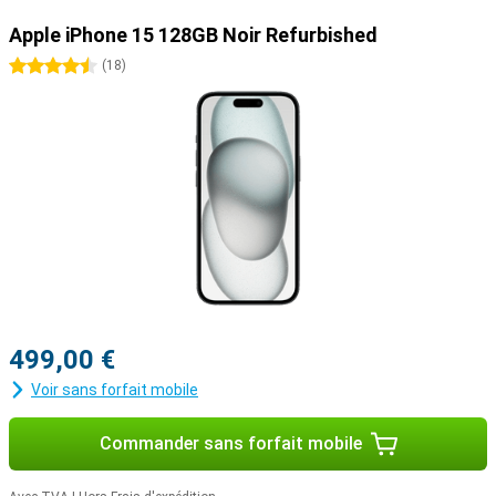
fonctionnalités que la série iPhone 15 de base. Vous êtes curieux
Apple iPhone 15 128GB Noir Refurbished
de les découvrir ? Alors jetez un coup d'œil à l'Apple iPhone 15 Pro
ou à l'iPhone 15 Pro Max !
4.5 étoiles
(
18
)
499,00 €
Voir sans forfait mobile
Commander sans forfait mobile