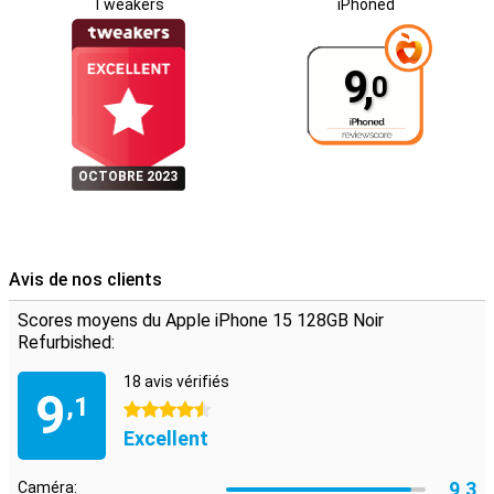
Tweakers
iPhoned
L'Apple iPhone 15 est disponible dans une large gamme de
couleurs, à savoir le bleu, le jaune, le vert, le rose et le noir. Il est
également possible de choisir la capacité de stockage entre 128
9,
Go, 256 Go et 512 Go. Vous êtes ainsi certain de toujours disposer
0
de suffisamment d'espace pour vos photos et vos fichiers. Il y en a
donc pour tous les goûts ! De nombreux étuis sont également
disponibles pour protéger votre nouveau téléphone. Un étui pour
iPhone 15 est utile pour protéger votre tout nouvel appareil des
OCTOBRE 2023
rayures, des bosses et des dommages causés par les chutes.
iPhone 14 vs iPhone 15
Il existe évidemment un certain nombre de différences entre
l'iPhone 14 et l'iPhone 15. Bien que l'écran de l'iPhone 14 soit
Avis de nos clients
également magnifique, l'écran de l'iPhone 15 a été amélioré grâce à
l'île dynamique, ce qui le rend encore plus facile à utiliser. En outre,
Scores moyens du Apple iPhone 15 128GB Noir
l'iPhone 15 est doté d'une meilleure puce, ce qui rend cet appareil
Refurbished:
encore plus performant et plus rapide que le modèle précédent.
Une autre grande différence se situe au niveau de l'appareil photo.
18 avis vérifiés
Alors que l'iPhone 14 était toujours équipé d'un double appareil
9
,1
photo de 12 mégapixels, ce modèle est doté d'un appareil photo
4.5 étoiles
principal de 48 mégapixels. Cette amélioration permet de prendre
Excellent
de meilleures photos, même dans des situations de faible
luminosité, par exemple.
9,3
Caméra: